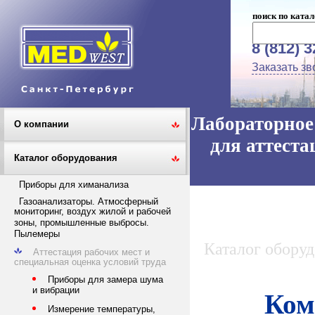
поиск по катал
8 (812) 
Заказать зв
Лабораторное 
О компании
для аттеста
Каталог оборудования
Приборы для химанализа
Газоанализаторы. Атмосферный
мониторинг, воздух жилой и рабочей
зоны, промышленные выбросы.
Пылемеры
Каталог обору
Аттестация рабочих мест и
специальная оценка условий труда
Приборы для замера шума
и вибрации
Ком
Измерение температуры,