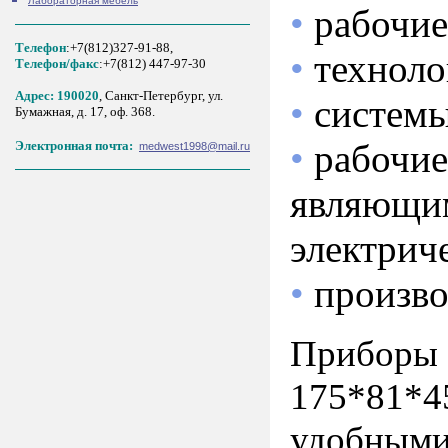
Лабораторная мебель
•
рабочие
Телефон
:+7(812)327-91-88,
•
техноло
Tелефон/факс
:+7(812) 447-97-30
Адрес: 190020
, Санкт-Петербург, ул.
•
системы
Бумажная, д. 17, оф. 368.
•
рабочие
Электронная почта:
medwest1998@mail.ru
являющим
электрич
•
произво
Приборы 
175*81*4
удобными