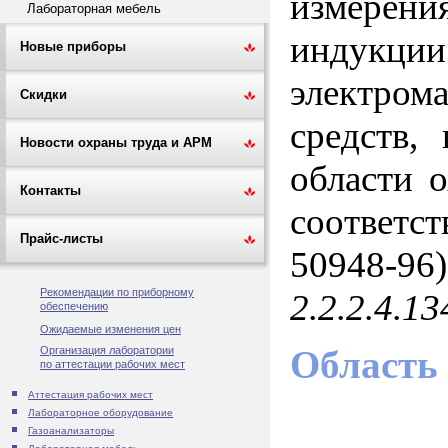
измерен
Лабораторная мебель
индукц
Новые приборы
электром
Скидки
средств,
Новости охраны труда и АРМ
области 
Контакты
соответс
Прайс-листы
50948-96
Рекомендации по приборному
2.2.2.4.13
обеспечению
Ожидаемые изменения цен
Область
Организация лаборатории
по аттестации рабочих мест
Аттестация рабочих мест
Лабораторное оборудование
Газоанализаторы