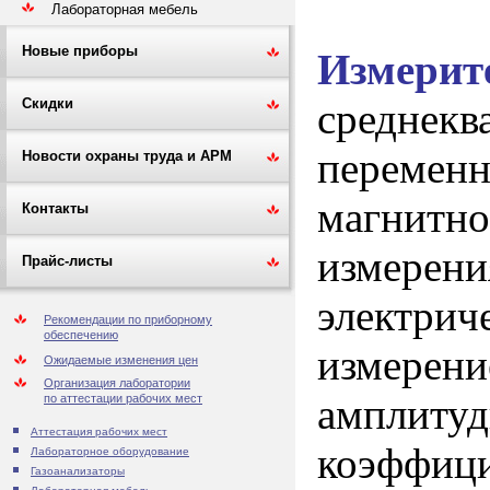
Лабораторная мебель
Новые приборы
Измерит
среднекв
Скидки
переменн
Новости охраны труда и АРМ
магни
Контакты
измерени
Прайс-листы
электрич
Рекомендации по приборному
обеспечению
измерен
Ожидаемые изменения цен
Организация лаборатории
амплиту
по аттестации рабочих мест
Аттестация рабочих мест
коэффиц
Лабораторное оборудование
Газоанализаторы