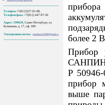
Лабораторная мебель
прибор
Телефон
:+7(812)327-91-88,
аккумуля
Tелефон/факс
:+7(812) 447-97-30
Адрес: 190020
, Санкт-Петербург, ул.
подзаряд
Бумажная, д. 17, оф. 368.
Электронная почта:
medwest1998@mail.ru
более 2 В
Прибор 
САНПИН 2
Р 50946-
прибор м
выше пар
природы 