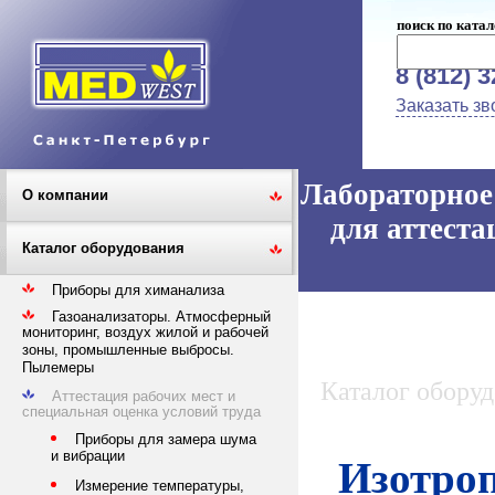
поиск по катал
8 (812) 
Заказать зв
Лабораторное 
О компании
для аттеста
Каталог оборудования
Приборы для химанализа
Газоанализаторы. Атмосферный
мониторинг, воздух жилой и рабочей
зоны, промышленные выбросы.
Пылемеры
Каталог обору
Аттестация рабочих мест и
специальная оценка условий труда
Приборы для замера шума
и вибрации
Изотроп
Измерение температуры,