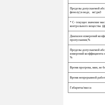
Пределы допускаемой абс
фенолу) в воде, мг/дм3
* С- текущее значение ма
контрольного вещества (ф
Диапазон измерений коэф
пропускания,%
Пределы допускаемой аб
измерений коэффициента 
%
Время прогрева, мин, не б
Время непрерывной работы
Габариты/масса