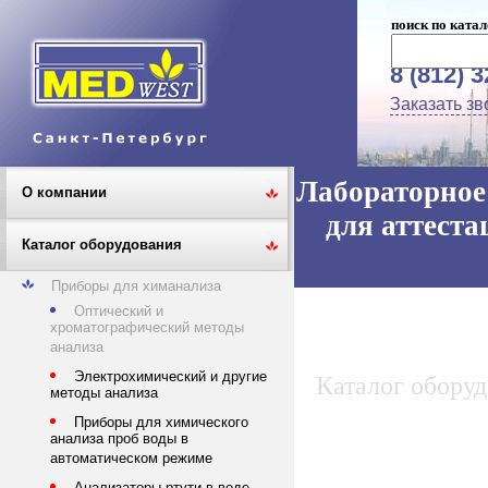
поиск по катал
8 (812) 
Заказать зв
Лабораторное 
О компании
для аттеста
Каталог оборудования
Приборы для химанализа
Оптический и
хроматографический методы
анализа
Электрохимический и другие
Каталог обору
методы анализа
Приборы для химического
анализа проб воды в
автоматическом режиме
Анализаторы ртути в воде,