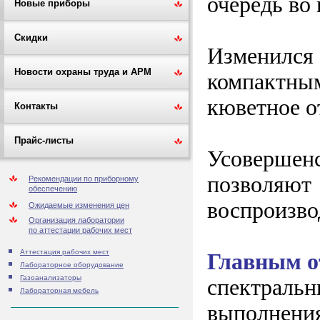
очередь во 
Новые приборы
Скидки
Изменился
Новости охраны труда и АРМ
компактны
кюветное о
Контакты
Прайс-листы
Усовершен
позволяю
Рекомендации по приборному
обеспечению
воспроизво
Ожидаемые изменения цен
Организация лаборатории
по аттестации рабочих мест
Аттестация рабочих мест
Главным о
Лабораторное оборудование
Газоанализаторы
спектральн
Лабораторная мебель
выполнения