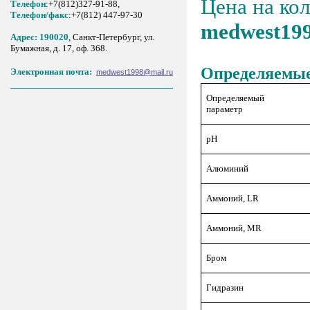
Цена на ко
Телефон
:+7(812)327-91-88,
Tелефон/факс
:+7(812) 447-97-30
medwest19
Адрес: 190020
, Санкт-Петербург, ул.
Бумажная, д. 17, оф. 368.
Определяемые
Электронная почта:
medwest1998@mail.ru
Определяемый
параметр
pH
Алюминий
Аммоний, LR
Аммоний, MR
Бром
Гидразин