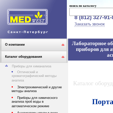
поиск по каталогу
8 (812) 327-91-
Заказать звонок
Лабораторное об
О компании
приборов для а
ас
Каталог оборудования
Приборы для химанализа
Оптический и
хроматографический методы
анализа
Каталог обору
Электрохимический и другие
методы анализа
Приборы для химического
Порта
анализа проб воды в
автоматическом режиме
Анализаторы ртути в воде,