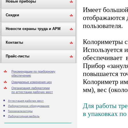
Новые приборы
Имеет большой
Скидки
отображаются д
пользователя.
Новости охраны труда и АРМ
Колориметры с
Контакты
Используется 
обеспечивает 
Прайс-листы
Прибор «зануля
повышается то
Рекомендации по приборному
обеспечению
Колориметр име
Ожидаемые изменения цен
мм), вес (около
Организация лаборатории
по аттестации рабочих мест
Аттестация рабочих мест
Для работы тре
Лабораторное оборудование
Газоанализаторы
в упаковках по
Лабораторная мебель