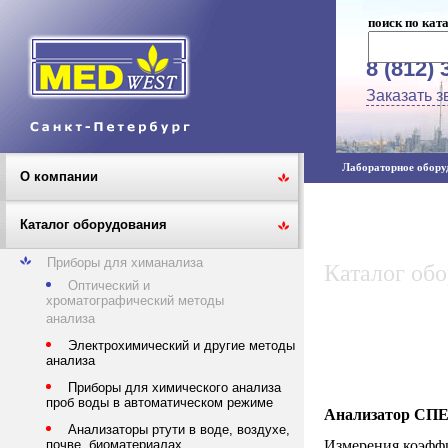
поиск по кат
8 (812) 
Заказать з
Лабораторное оборуд
О компании
Каталог оборудования
Приборы для химанализа
Каталог об
Оптический и
хроматографический методы
анализа
Электрохимический и другие методы
анализа
Приборы для химического анализа
проб воды в автоматическом режиме
Анализатор С
Анализаторы ртути в воде, воздухе,
Измерения коэффи
почве, биоматериалах