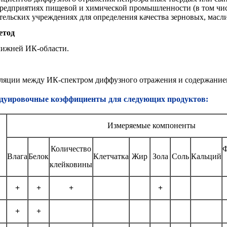
редприятиях пищевой и химической промышленности (в том чи
тельских учреждениях для определения качества зерновых, масл
етод
лижней ИК-области.
еляции между ИК-спектром диффузного отражения и содержание
адуировочные коэффициенты для следующих продуктов:
Измеряемые компоненты
Количество
Ф
Влага
Белок
Клетчатка
Жир
Зола
Соль
Кальций
клейковины
+
+
+
+
+
+