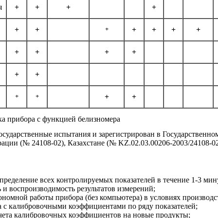
я
+
+
+
+
+
+
+
+
+
+
+
+
+
+
+
+
+
+
+
+
+
а прибора с функцией белизномера
осударственные испытания и зарегистрирован в Государственно
ации (№ 24108-02), Казахстане (№
KZ
.02.03.00206-2003/24108-0
пределение всех контролируемых показателей в течение 1-3 мин
 и воспроизводимость результатов измерений;
ономной работы прибора (без компьютера) в условиях производс
а с калибровочными коэффициентами по ряду показателей;
чета калибровочных коэффициентов на новые продукты;