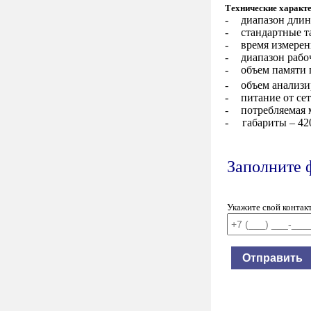
Технические характе
-
диапазон длин
-
стандартные т
-
время измерен
-
диапазон рабо
-
объем памяти 
-
объем анализи
-
питание от се
-
потребляемая 
- габариты –
4
2
Заполните 
Укажите свой контак