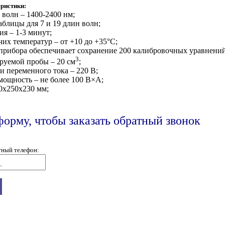
ристики:
 волн – 1400-2400 нм;
аблицы для 7 и 19 длин волн;
ия –
1
-
3
минут;
чих температур – от +10 до +35
°
С;
прибора обеспечивает сохранение 200 калибровочных уравнений
3
руемой пробы – 20 см
;
ти переменного тока – 220 В;
мощность – не более 100 В
×
А;
0х2
5
0х230 мм;
форму, чтобы заказать обратный звонок
тный телефон: