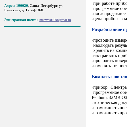
-
при работе прибо
Адрес: 190020
, Санкт-Петербург, ул.
-
программное обе
Бумажная, д. 17, оф. 368.
-
послепродажное 
-
цена прибора зн
Электронная почта:
medwest1998@mail.ru
Разработанное п
-
проводить измер
-
наблюдать резул
-
хранить на компь
-
настраивать при
-
проводить повер
-
изменять точност
Комплект поста
-
прибор "Спектра
-
программное обе
Pentium
, 32
MB
ОЗ
-
техническая док
-
возможность пос
-
возможность про