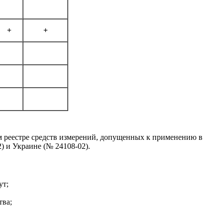
+
+
м реестре средств измерений, допущенных к применению в
2) и Украине (№ 24108-02).
ут;
тва;