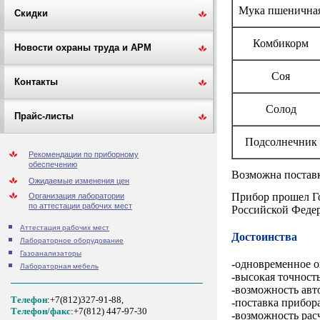
Мука пшенична
Скидки
Комбикорм
Новости охраны труда и АРМ
Соя
Контакты
Солод
Прайс-листы
Подсолнечник
Рекомендации по приборному
обеспечению
Возможна поставк
Ожидаемые изменения цен
Прибор про
шел Г
Организация лаборатории
по аттестации рабочих мест
Российской Федер
Аттестация рабочих мест
Достоинства
Лабораторное оборудование
Газоанализаторы
-
одновременное о
Лабораторная мебель
-
высокая точность
-
возможность авт
Телефон
:+7(812)327-91-88,
-
поставка прибор
Tелефон/факс
:+7(812) 447-97-30
-
возможность рас