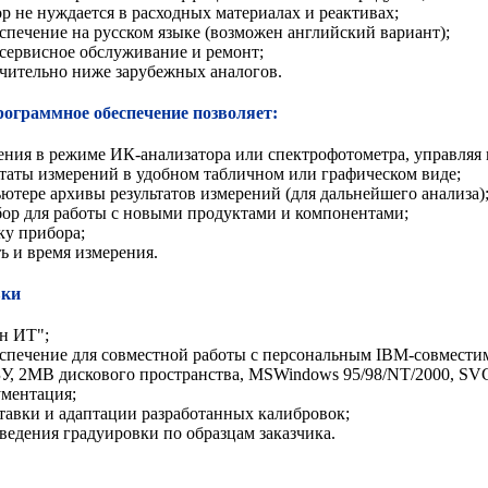
р не нуждается в расходных материалах и реактивах;
спечение на русском языке (возможен английский вариант);
сервисное обслуживание и ремонт;
ачительно ниже зарубежных аналогов.
рограммное обеспечение позволяет:
ения в режиме ИК-анализатора или спектрофотометра, управляя
ьтаты измерений в удобном табличном или графическом виде;
ютере архивы результатов измерений (для дальнейшего анализа)
бор для работы с новыми продуктами и компонентами;
ку прибора;
ь и время измерения.
вки
н ИТ";
спечение для совместной работы с персональным
IBM
-совмести
У, 2
MB
дискового пространства,
MS
Windows
95/98/
NT
/2000,
SV
ументация;
тавки и адаптации разработанных калибровок;
ведения градуировки по образцам заказчика.