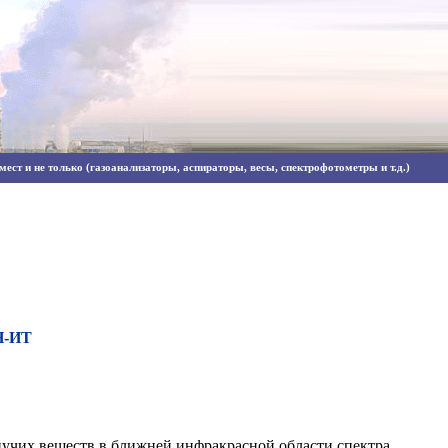
ест и не только (газоанализаторы, аспираторы, весы, спектрофотометры и т.д.)
Н-ИТ
чих веществ в ближней инфракрасной области спектра.