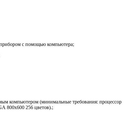
 прибором с помощью компьютера;
;
мым компьютером (минимальные требования: процессор
GA
800
x
600 256 цветов).;