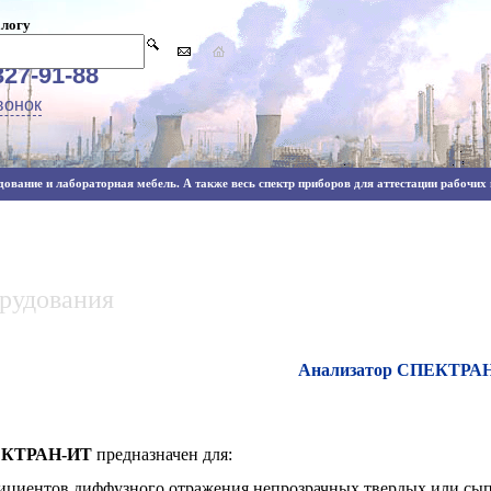
алогу
327-91-88
вонок
ование и лабораторная мебель. А также весь спектр приборов для аттестации рабочих м
орудования
Анализатор СПЕКТРА
ПЕКТРАН-ИТ
предназначен для:
циентов диффузного отражения непрозрачных твердых или сыпу