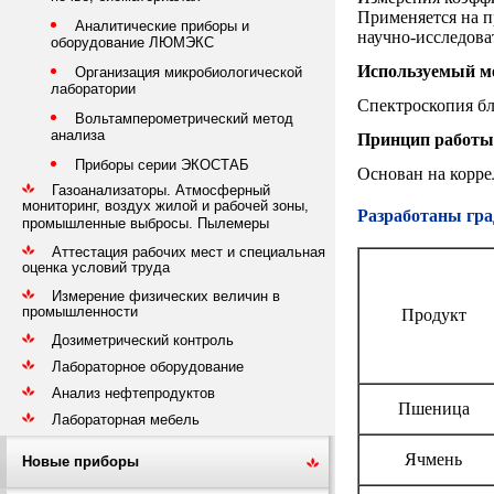
Применяется на п
Аналитические приборы и
научно-исследова
оборудование ЛЮМЭКС
Используемый м
Организация микробиологической
лаборатории
Спектроскопия б
Вольтамперометрический метод
анализа
Принцип работы
Приборы серии ЭКОСТАБ
Основан на корр
Газоанализаторы. Атмосферный
мониторинг, воздух жилой и рабочей зоны,
Разработаны гр
промышленные выбросы. Пылемеры
Аттестация рабочих мест и специальная
оценка условий труда
Измерение физических величин в
промышленности
Продукт
Дозиметрический контроль
Лабораторное оборудование
Анализ нефтепродуктов
Пшеница
Лабораторная мебель
Ячмень
Новые приборы