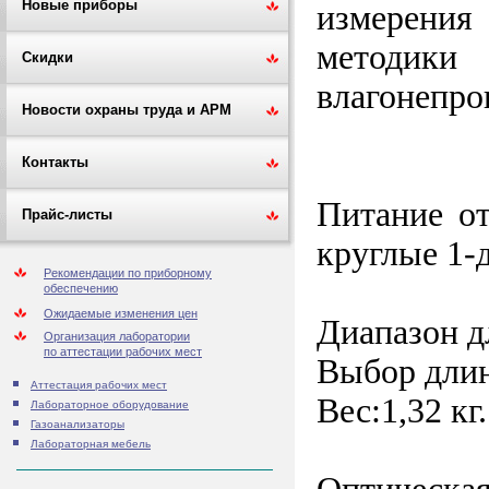
Новые приборы
измерения
методики 
Скидки
влагонепро
Новости охраны труда и АРМ
Контакты
Питание от
Прайс-листы
круглые 1-
Рекомендации по приборному
обеспечению
Ожидаемые изменения цен
Диапазон д
Организация лаборатории
по аттестации рабочих мест
Выбор дли
Аттестация рабочих мест
Вес:1,32 кг
Лабораторное оборудование
Газоанализаторы
Лабораторная мебель