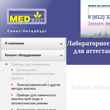
поиск по катал
8 (812) 
Заказать зв
Лабораторное 
О компании
для аттеста
Каталог оборудования
Приборы для химанализа
Оптический и
хроматографический методы
анализа
Электрохимический и другие
Каталог обору
методы анализа
Приборы для химического
анализа проб воды в
автоматическом режиме
Анализаторы ртути в воде,