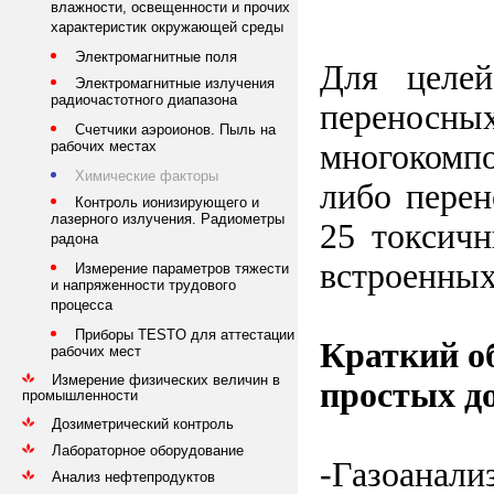
влажности, освещенности и прочих
характеристик окружающей среды
Электромагнитные поля
Для целей
Электромагнитные излучения
радиочастотного диапазона
переносных
Счетчики аэроионов. Пыль на
многокомпо
рабочих местах
Химические факторы
либо перен
Контроль ионизирующего и
лазерного излучения. Радиометры
25 токсич
радона
встроенных
Измерение параметров тяжести
и напряженности трудового
процесса
Приборы TESTO для аттестации
Краткий о
рабочих мест
Измерение физических величин в
простых д
промышленности
Дозиметрический контроль
Лабораторное оборудование
-Газоанали
Анализ нефтепродуктов