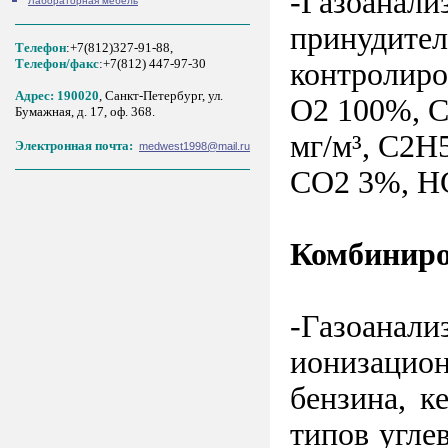
-Газоанали
Лабораторная мебель
принудител
Телефон
:+7(812)327-91-88,
Tелефон/факс
:+7(812) 447-97-30
контролиро
Адрес: 190020
, Санкт-Петербург, ул.
O2 100%, C
Бумажная, д. 17, оф. 368.
мг/м³, C2H5
Электронная почта:
medwest1998@mail.ru
CO2 3%, HC
Комбиниро
-Газоанал
ионизацион
бензина, к
типов угле