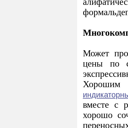
алифатиче
формальдеги
Многокомп
Может про
цены по с
экспрессив
Хорошим 
индикаторн
вместе с 
хорошо со
переносных