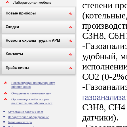
Лабораторная мебель
степени пр
(котельные
Новые приборы
производст
Скидки
C3H8, C6H1
Новости охраны труда и АРМ
-Газоанали
удобный, м
Контакты
исполнении
Прайс-листы
CO2 (0-2%о
Рекомендации по приборному
-Газоанализ
обеспечению
Ожидаемые изменения цен
газоанализа
Организация лаборатории
по аттестации рабочих мест
С3Н8, CH4 
Аттестация рабочих мест
датчики).
Лабораторное оборудование
Газоанализаторы