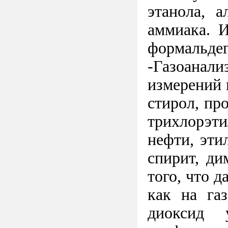
этанола, а
аммиака. 
формальдег
-Газоанал
измерений н
стирол, пр
трихлорэти
нефти, этил
спирит, ди
того, что 
как на газ
диоксид у