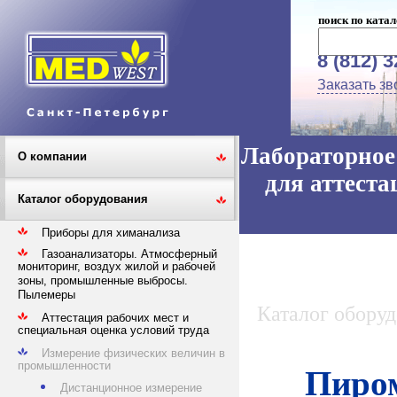
поиск по катал
8 (812) 
Заказать зв
Лабораторное 
О компании
для аттеста
Каталог оборудования
Приборы для химанализа
Газоанализаторы. Атмосферный
мониторинг, воздух жилой и рабочей
зоны, промышленные выбросы.
Пылемеры
Каталог обору
Аттестация рабочих мест и
специальная оценка условий труда
Измерение физических величин в
промышленности
Пиром
Дистанционное измерение