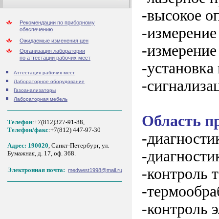
-высокое оп
Рекомендации по приборному
-измерение
обеспечению
Ожидаемые изменения цен
-измерение
Организация лаборатории
по аттестации рабочих мест
-установка
Аттестация рабочих мест
-сигнализа
Лабораторное оборудование
Газоанализаторы
Лабораторная мебель
Область п
Телефон
:+7(812)327-91-88,
Tелефон/факс
:+7(812) 447-97-30
-диагности
Адрес: 190020
, Санкт-Петербург, ул.
-диагности
Бумажная, д. 17, оф. 368.
-контроль 
Электронная почта:
medwest1998@mail.ru
-термообра
-контроль 