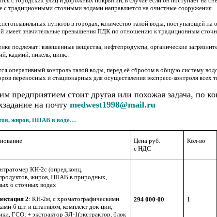
ится с городских улиц и дорожных покрытий, в случае если он поступает на с
те с традиционными сточными водами направляется на очистные сооружения.
снегоплавильных пунктов в городах, количество талой воды, поступающей на 
ей имеет значительные превышения ПДК по отношению к традиционным сточн
нке подлежат: взвешенные вещества, нефтепродукты, органические загрязнител
й, кадмий, никель, цинк..
тся оперативный контроль талой воды, перед её сбросом в общую систему вод
ров переносных и стационарных для осуществления экспресс-контроля всех ти
им предприятием стоит другая или похожая задача, по к
хзадание на почту
medwest1998@mail.ru
тов, жиров, НПАВ в воде…
нование
Цена руб.
Кол-во
с НДС
нтратомер КН-2с (опред.конц.
продуктов, жиров, НПАВ в природных,
вых о сточных водах
ектация 2
: КН-2м, с хроматографическими
294 000-00
1
ами-6 шт. и штативом, комплект док-ции,
ики, ГСО; + экстрактор ЭЛ-1(экстрактор, блок