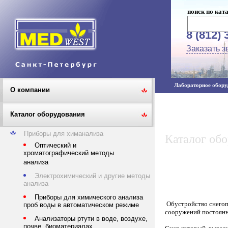
поиск по кат
8 (812) 
Заказать з
Лабораторное оборуд
О компании
Каталог оборудования
Приборы для химанализа
Каталог об
Оптический и
хроматографический методы
анализа
Электрохимический и другие методы
анализа
Приборы для химического анализа
Обустройство снегоп
проб воды в автоматическом режиме
сооружений постоянно
Анализаторы ртути в воде, воздухе,
почве, биоматериалах