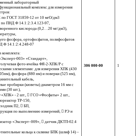
менный лабораторный
функционаяльный комплекс для измерения
етров:
 по ГОСТ 31859-12 от 10 мгО/дм3
 по ПНД Ф 14.1:2:3.4.123-97,
творенного кислорода (0,2…20 мг/дм3),
пературы,
его фосфора, ортофосфатов, полифосфатов
Д Ф 14.1:2:4.248-07
в комплекта:
«Эксперт-003» «Стандарт»,
голучевая фото-ячейка ФЯ-2-ХПК/Р с
306 000-00
1
ескими элементами: для измерения ХПК (430
05нм), фосфора (880 нм) и поверки (525 нм),
динительный кабель,
глые пробирки (кюветы) диаметром 16 мм с
ми (30 шт.),
 «ХПК» - 2 шт.,  ГСО «Фосфаты» 2 шт.,
мореактор ТР-150,
еходник П2,  БП,
трукция по выполнению измерений,  РЭ и
лизатор «Эксперт–009»,  датчик ДКТП-02.4
,
отнительные кольца к склянке БПК (шлиф 14) –