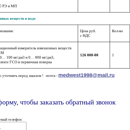
  РЭ и МП
нных веществ в воде
нование
Цена руб.
Кол-во
с НДС
кционный измеритель взвешенных веществ
4М
126 000-00
1
 0… 100 мг/дм3 и 0… 800 мг/дм3,
плекте ГСО и первичная поверка
medwest1998@mail.ru
 уточнять перед заказом ! почта -
форму, чтобы заказать обратный звонок
тный телефон: