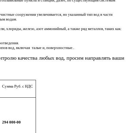
негоплавильные пункты и станции, далее, по существующим системам
очистные сооружения увеличивается, но указанный тип вод в части
ым водам.
и, хлориды, железо, азот аммонийный, а также ряд металлов, таких как:
оотведения.
пов вод, включая талые и, поверхностные..
онтролю качества любых вод, просим направлять ваши
Сумма Руб. с НДС
294 000-00