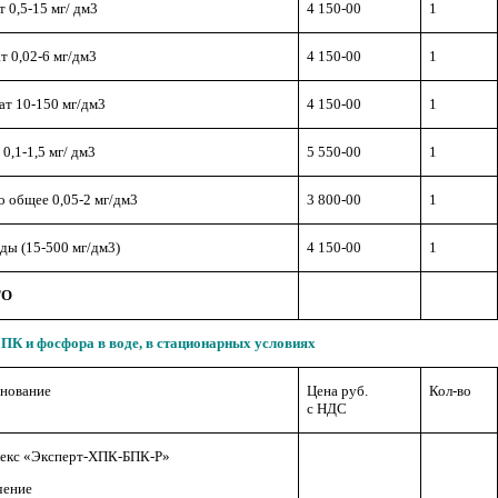
 0,5-15 мг/ дм3
4 150-00
1
т 0,02-6 мг/дм3
4 150-00
1
ат 10-150 мг/дм3
4 150-00
1
0,1-1,5 мг/ дм3
5 550-00
1
о общее 0,05-2 мг/дм3
3 800-00
1
ды (15-500 мг/дм3)
4 150-00
1
ГО
ПК и фосфора в воде, в стационарных условиях
нование
Цена руб.
Кол-во
с НДС
екс «Эксперт-ХПК-БПК-Р»
чение