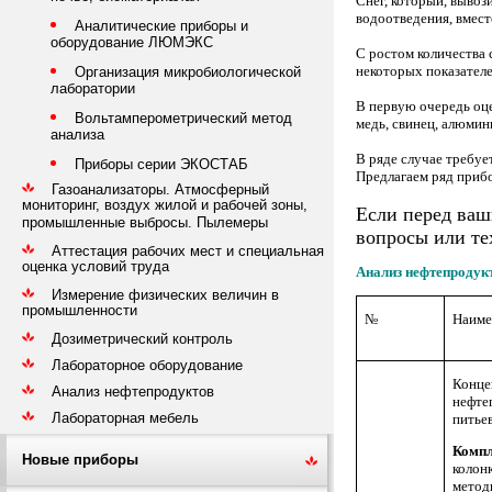
Снег, который, вывоз
водоотведения, вмес
Аналитические приборы и
оборудование ЛЮМЭКС
С ростом количества 
некоторых показател
Организация микробиологической
лаборатории
В первую очередь оце
Вольтамперометрический метод
медь, свинец, алюмини
анализа
В ряде случае требуе
Приборы серии ЭКОСТАБ
Предлагаем ряд прибо
Газоанализаторы. Атмосферный
мониторинг, воздух жилой и рабочей зоны,
Если перед ваш
промышленные выбросы. Пылемеры
вопросы или те
Аттестация рабочих мест и специальная
оценка условий труда
Анализ нефтепродук
Измерение физических величин в
промышленности
№
Наиме
Дозиметрический контроль
Лабораторное оборудование
Конце
Анализ нефтепродуктов
нефте
Лабораторная мебель
питье
Компл
Новые приборы
колонк
метод