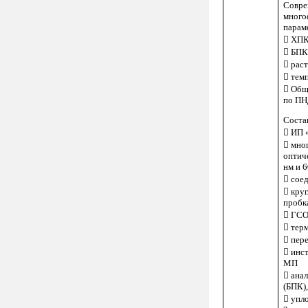
Совре
много
парам
 ХПК
 БПК
 рас
 тем
 Общ
по ПН
Соста
 ИП 
 мно
оптич
нм и 6
 сое
 кру
пробка
 ГСО
 тер
 пер
 инс
МП
 ана
(БПК)
 упл