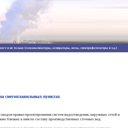
ест и не только (газоанализаторы, аспираторы, весы, спектрофотометры и т.д.)
на снегоплавильных пунктах
сводом правил проектирования систем водоотведения, наружных сетей и
кже близких к ним по составу производственных сточных вод.