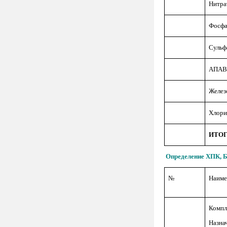
Нитрат
Фосфа
Сульф
АПАВ 
Желез
Хлори
ИТО
Определение ХПК, Б
№
Наиме
Компл
Назна