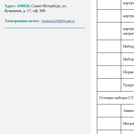
картр
Адрес: 190020
, Санкт-Петербург, ул.
Бумажная, д. 17, оф. 368.
картр
Электронная почта:
medwest1998@mail.ru
картр
нитри
Набор
Набор
Перви
Граду
Готовые наборы СТ-
Аммон
Нитри