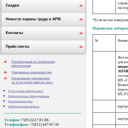
управ
Скидки
паспо
Новости охраны труда и АРМ
*Если кол-во измерен
Переносная лаборат
Контакты
№
Наиме
Прайс-листы
Фотом
для и
Рекомендации по приборному
обеспечению
нитри
АПАВ
Ожидаемые изменения цен
состав
Организация лаборатории
ИП «С
по аттестации рабочих мест
Компле
перехо
Аттестация рабочих мест
БП, Р
Лабораторное оборудование
Газоанализаторы
картр
Лабораторная мебель
картр
Телефон
:+7(812)327-91-88,
Tелефон/факс
:+7(812) 447-97-30