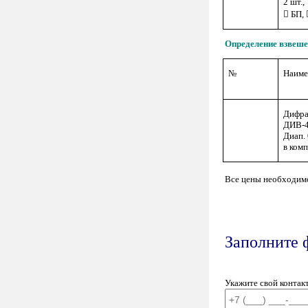
2 шт.,
 БП,
Определение взвеше
№
Наиме
Дифра
ДИВ-
Диап.
в ком
Все цены необходимо
Заполните 
Укажите свой контак