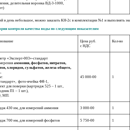
ления, делительная воронка ВД-3-1000,
рт)
ий в день небольшое, можно заказать КН-2с в комплектации №1 и выполнять э
ория контроля качества воды по следующим показателям
нование
Цена руб.
Кол-во
с НДС
етр «Эксперт-003»-стандарт
змерения
аммония, фосфатов, нитратов,
тов, хлоридов, сульфатов, железа общего,
.
е:
45 000-00
1
тандарт», фото-ячейка ФЯ-1,
кт для поверки (картридж 525 – 1 шт.,
дник П1 – 1 шт.),
Э, МП.
идж 430 нм, для измерений аммония
3 000-00
1
идж 700 нм, для измерений фосфатов
5 750-00
1