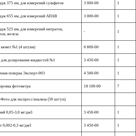
идж 375 нм, для измерений сульфатов
3 000-00
1
идж 655 нм, для измерений АПАВ
3 000-00
1
идж 525 нм, для измерений нитратов,
-
1
тов, железа
 кювет №1 (4 штуки)
6 800-00
1
 для дозирования жидкостей №1
3 450-00
1
чная поверка Эксперт-003
4 500-00
1
ировка фотометра
18 100-00
7
Фото для экспресс/анализа (50 шт/уп)
ий 0,05-3,0 мг/дм3
3 450-00
1
т 0,002-0,3 мг/дм3
3 450-00
1