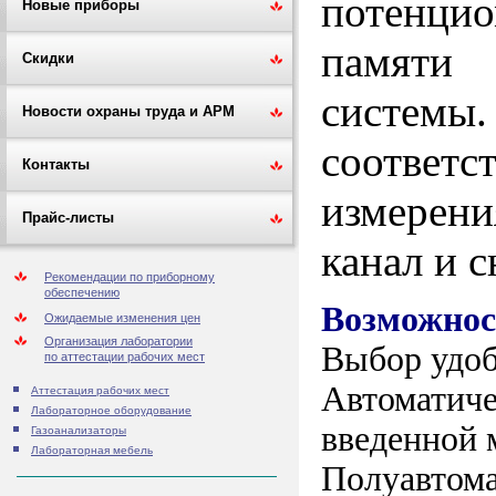
потенцио
Новые приборы
памяти 
Скидки
системы
Новости охраны труда и АРМ
соответ
Контакты
измерени
Прайс-листы
канал и с
Рекомендации по приборному
обеспечению
Возможнос
Ожидаемые изменения цен
Организация лаборатории
Выбор удоб
по аттестации рабочих мест
Автоматиче
Аттестация рабочих мест
Лабораторное оборудование
введенной 
Газоанализаторы
Лабораторная мебель
Полуавтома