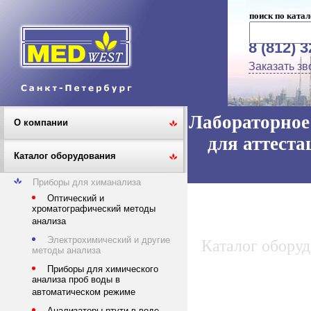
поиск по катал
8 (812) 
Заказать зв
Лабораторное 
О компании
для аттеста
Каталог оборудования
Приборы для химанализа
Оптический и
хроматографический методы
анализа
Электрохимический и другие
Каталог обору
методы анализа
Приборы для химического
анализа проб воды в
автоматическом режиме
Анализаторы ртути в воде,