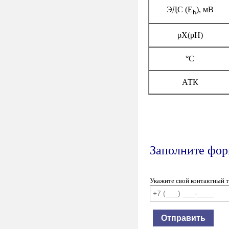
ЭДС (E
), мВ
h
рХ(рН)
°C
АТК
Заполните форм
Укажите свой контактный 