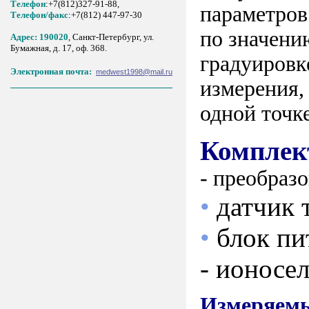
Телефон
:+7(812)327-91-88,
параметров
Tелефон/факс
:+7(812) 447-97-30
по значени
Адрес: 190020
, Санкт-Петербург, ул.
Бумажная, д. 17, оф. 368.
градуировк
Электронная почта:
medwest1998@mail.ru
измерения,
одной точк
Комплек
- преобразо
•
датчик 
•
блок пи
- ионосе
Измеряем