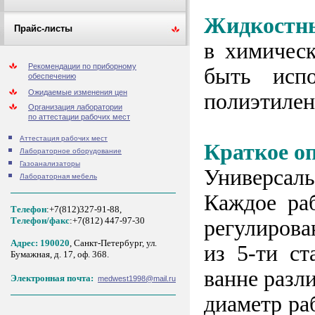
Жидкостны
Прайс-листы
в химичес
Рекомендации по приборному
быть испо
обеспечению
Ожидаемые изменения цен
полиэтилен
Организация лаборатории
по аттестации рабочих мест
Аттестация рабочих мест
Краткое о
Лабораторное оборудование
Газоанализаторы
Универсаль
Лабораторная мебель
Каждое ра
Телефон
:+7(812)327-91-88,
Tелефон/факс
:+7(812) 447-97-30
регулирова
Адрес: 190020
, Санкт-Петербург, ул.
из 5-ти с
Бумажная, д. 17, оф. 368.
ванне разл
Электронная почта:
medwest1998@mail.ru
диаметр раб