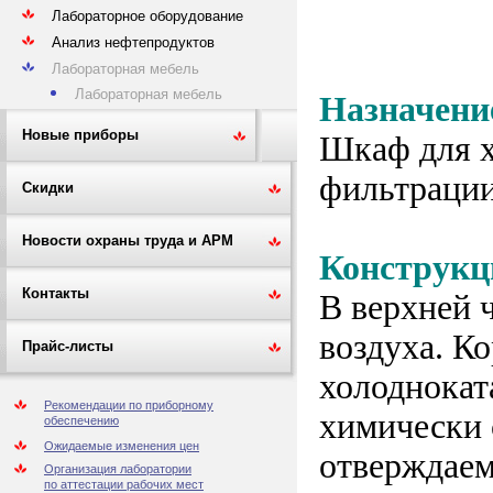
Лабораторное оборудование
Анализ нефтепродуктов
Лабораторная мебель
Лабораторная мебель
Назначени
Новые приборы
Шкаф для х
фильтрац
Скидки
Новости охраны труда и АРМ
Конструкц
Контакты
В верхней 
воздуха. К
Прайс-листы
холоднокат
Рекомендации по приборному
химически 
обеспечению
Ожидаемые изменения цен
отверждаем
Организация лаборатории
по аттестации рабочих мест