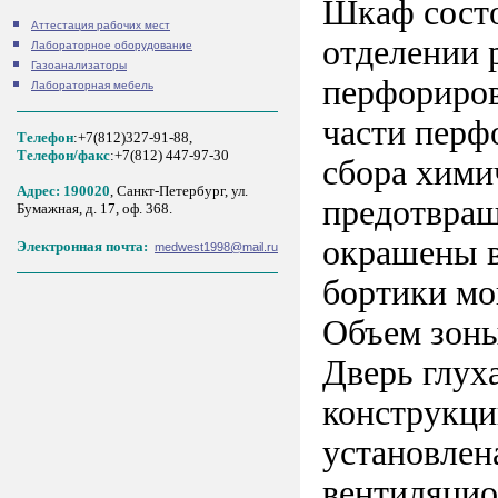
Шкаф состо
Аттестация рабочих мест
отделении 
Лабораторное оборудование
Газоанализаторы
перфориров
Лабораторная мебель
части перф
Телефон
:+7(812)327-91-88,
Tелефон/факс
:+7(812) 447-97-30
сбора хими
Адрес: 190020
, Санкт-Петербург, ул.
предотвращ
Бумажная, д. 17, оф. 368.
окрашены в
Электронная почта:
medwest1998@mail.ru
бортики мо
Объем зоны
Дверь глух
конструкци
установлен
вентиляцио