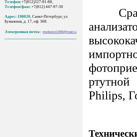
Телефон
:+7(812)327-91-88,
Tелефон/факс
:+7(812) 447-97-30
Сравнит
Адрес: 190020
, Санкт-Петербург, ул.
Бумажная, д. 17, оф. 368.
анализат
Электронная почта:
medwest1998@mail.ru
высокок
импорт
фотопри
ртутно
Philips, 
Техническ