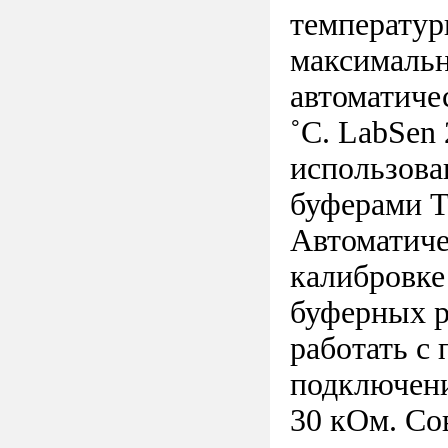
температур
максимальн
автоматиче
˚C. LabSen
использова
буферами T
Автоматиче
калибровке
буферных ра
работать с
подключени
30 кОм. Со