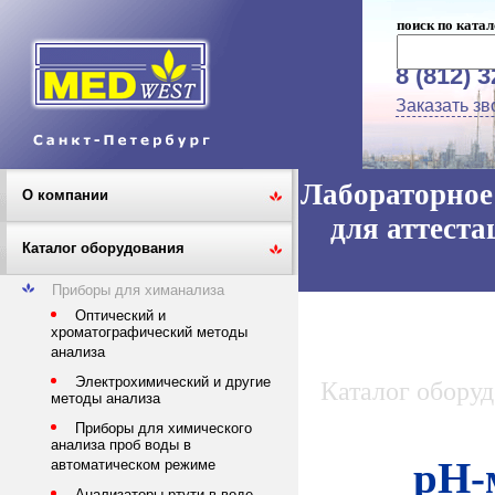
поиск по катал
8 (812) 
Заказать зв
Лабораторное 
О компании
для аттеста
Каталог оборудования
Приборы для химанализа
Оптический и
хроматографический методы
анализа
Электрохимический и другие
Каталог обору
методы анализа
Приборы для химического
анализа проб воды в
рН-
автоматическом режиме
Анализаторы ртути в воде,