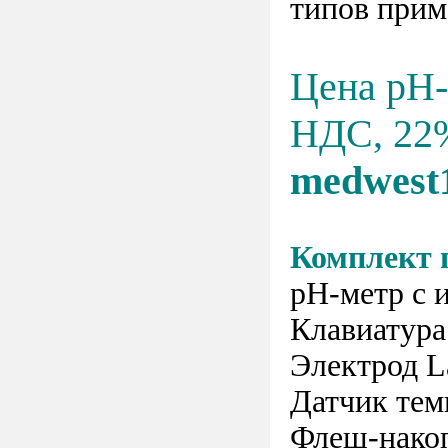
типов прим
Цена рН-
НДС, 22%
medwest
Комплект 
рН-метр с 
Клавиатура
Электрод L
Датчик те
Флеш-накоп