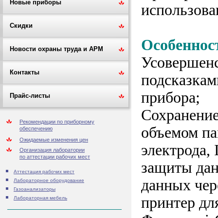
Новые приборы
использова
Скидки
Особеннос
Новости охраны труда и АРМ
Усовершенс
Контакты
подсказкам
прибора;
Прайс-листы
Сохранение
Рекомендации по приборному
объемом па
обеспечению
Ожидаемые изменения цен
электрода, 
Организация лаборатории
по аттестации рабочих мест
защиты дан
Аттестация рабочих мест
данных чер
Лабораторное оборудование
Газоанализаторы
принтер для
Лабораторная мебель