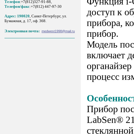
Функция i-
Телефон
:+7(812)327-91-88,
Tелефон/факс
:+7(812) 447-97-30
доступ к о
Адрес: 190020
, Санкт-Петербург, ул.
прибора, к
Бумажная, д. 17, оф. 368.
прибор.
Электронная почта:
medwest1998@mail.ru
Модель пос
включает д
органайзер
процесс из
Особеннос
Прибор пос
LabSen® 21
стеклянной