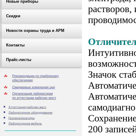
Новые приборы
растворов,
Скидки
проводимос
Новости охраны труда и АРМ
Отличител
Контакты
Интуитивно
Прайс-листы
возможност
Значок ста
Рекомендации по приборному
обеспечению
Автоматиче
Ожидаемые изменения цен
Автоматиче
Организация лаборатории
по аттестации рабочих мест
самодиагно
Аттестация рабочих мест
Лабораторное оборудование
Сохранение
Газоанализаторы
Лабораторная мебель
200 записей