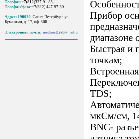
Особенност
Телефон
:+7(812)327-91-88,
Tелефон/факс
:+7(812) 447-97-30
Прибор осн
Адрес: 190020
, Санкт-Петербург, ул.
Бумажная, д. 17, оф. 368.
предназнач
Электронная почта:
medwest1998@mail.ru
диапазоне 
Быстрая и 
точкам;
Встроенная
Переключен
TDS;
Автоматиче
мкСм/см, 1
BNC- разъе
датчика те