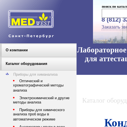
поиск по катал
8 (812) 
Заказать зв
Лабораторное 
О компании
для аттеста
Каталог оборудования
Приборы для химанализа
Оптический и
хроматографический методы
анализа
Электрохимический и другие
Каталог обору
методы анализа
Приборы для химического
анализа проб воды в
Кон
автоматическом режиме
Анализаторы ртути в воде,