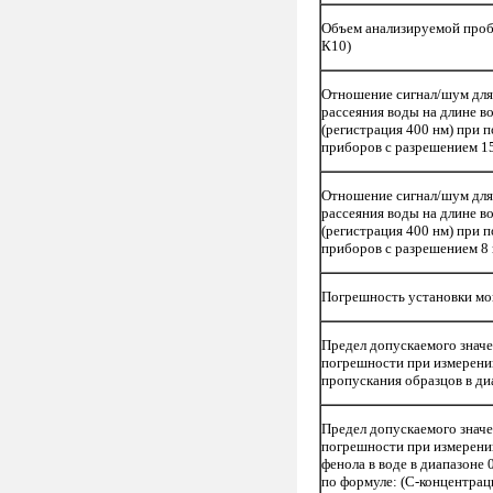
Объем анализируемой проб
К10)
Отношение сигнал/шум для
рассеяния воды на длине в
(регистрация 400 нм) при п
приборов с разрешением 15
Отношение сигнал/шум для
рассеяния воды на длине в
(регистрация 400 нм) при п
приборов с разрешением 8 
Погрешность установки мо
Предел допускаемого знач
погрешности при измерени
пропускания образцов в ди
Предел допускаемого знач
погрешности при измерени
фенола в воде в диапазоне 
по формуле: (С-концентрац