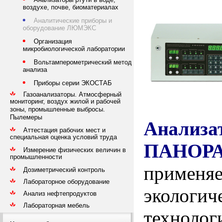
воздухе, почве, биоматериалах
Аналитические приборы и
оборудование ЛЮМЭКС
Организация
микробиологической лаборатории
Вольтамперометрический метод
анализа
Приборы серии ЭКОСТАБ
Газоанализаторы. Атмосферный
мониторинг, воздух жилой и рабочей
зоны, промышленные выбросы.
Пылемеры
Анали
Аттестация рабочих мест и
специальная оценка условий труда
ПАНОР
Измерение физических величин в
промышленности
применяе
Дозиметрический контроль
Лабораторное оборудование
экологи
Анализ нефтепродуктов
Лабораторная мебель
технол