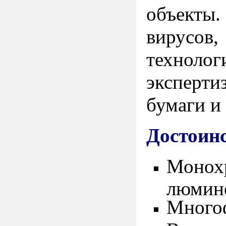
объекты
вирусов
техноло
эксперти
бумаги и 
Достоинс
Монохр
люмин
Много