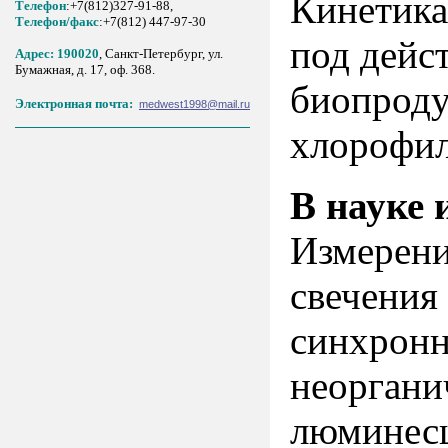
Кинетика
Телефон
:+7(812)327-91-88,
Tелефон/факс
:+7(812) 447-97-30
под дейс
Адрес: 190020
, Санкт-Петербург, ул.
Бумажная, д. 17, оф. 368.
биопроду
Электронная почта:
medwest1998@mail.ru
хлорофил
В науке 
Измерени
свечени
синхрон
неорга
люминес