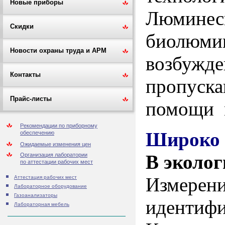
Новые приборы
Люминес
Скидки
биолюми
Новости охраны труда и АРМ
возбужд
Контакты
пропуск
Прайс-листы
помощи 
Рекомендации по приборному
Широко 
обеспечению
Ожидаемые изменения цен
В эколог
Организация лаборатории
по аттестации рабочих мест
Измерени
Аттестация рабочих мест
Лабораторное оборудование
Газоанализаторы
идентифи
Лабораторная мебель