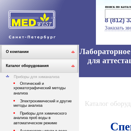
поиск по катал
8 (812) 
Заказать зв
Лабораторное 
О компании
для аттеста
Каталог оборудования
Приборы для химанализа
Оптический и
хроматографический методы
анализа
Электрохимический и другие
Каталог обору
методы анализа
Приборы для химического
анализа проб воды в
Спе
автоматическом режиме
Анализаторы ртути в воде,