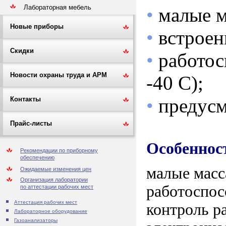
Лабораторная мебель
•
малые м
Новые приборы
•
встроен
Скидки
•
работос
Новости охраны труда и АРМ
-40 С);
•
предусм
Контакты
Прайс-листы
Особеннос
Рекомендации по приборному
обеспечению
малые масс
Ожидаемые изменения цен
Организация лаборатории
работоспос
по аттестации рабочих мест
Аттестация рабочих мест
контроль р
Лабораторное оборудование
Газоанализаторы