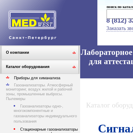
поиск по катал
8 (812) 
Заказать зв
Лабораторное 
О компании
для аттеста
Каталог оборудования
Приборы для химанализа
Газоанализаторы. Атмосферный
мониторинг, воздух жилой и рабочей
зоны, промышленные выбросы.
Пылемеры
Каталог обору
Газоанализаторы одно-,
многокомпонентные и
газоанализаторы индивидуального
пользования
Сигна
Стационарные газоанализаторы