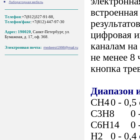
электронна
Лабораторная мебель
встроенная
Телефон
:+7(812)327-91-88,
результато
Tелефон/факс
:+7(812) 447-97-30
цифровая и
Адрес: 190020
, Санкт-Петербург, ул.
Бумажная, д. 17, оф. 368.
каналам на
Электронная почта:
medwest1998@mail.ru
не менее 8
кнопка тре
Диапазон 
CH4
0 - 0,5
C3H8
0 
C6H14
0 
H2
0 - 0,4