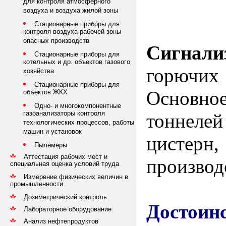
для контроля атмосферного
воздуха и воздуха жилой зоны
Стационарные приборы для
контроля воздуха рабочей зоны
опасных производств
Сигнал
Стационарные приборы для
котельных и др. объектов газового
горючих
хозяйства
Стационарные приборы для
Основное
объектов ЖКХ
Одно- и многокомпонентные
газоанализаторы контроля
тоннеле
технологических процессов, работы
машин и установок
цистерн,
Пылемеры
Аттестация рабочих мест и
производс
специальная оценка условий труда
Измерение физических величин в
промышленности
Дозиметрический контроль
Достоин
Лабораторное оборудование
Анализ нефтепродуктов