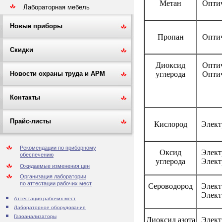
Метан
Опти
Лабораторная мебель
Новые приборы
Пропан
Опти
Скидки
Диоксид
Опти
углерода
Опти
Новости охраны труда и АРМ
Контакты
Прайс-листы
Кислород
Элект
Рекомендации по приборному
Оксид
Элект
обеспечению
углерода
Элект
Ожидаемые изменения цен
Организация лаборатории
по аттестации рабочих мест
Сероводород
Элект
Элект
Аттестация рабочих мест
Лабораторное оборудование
Газоанализаторы
Диоксид азота
Элект