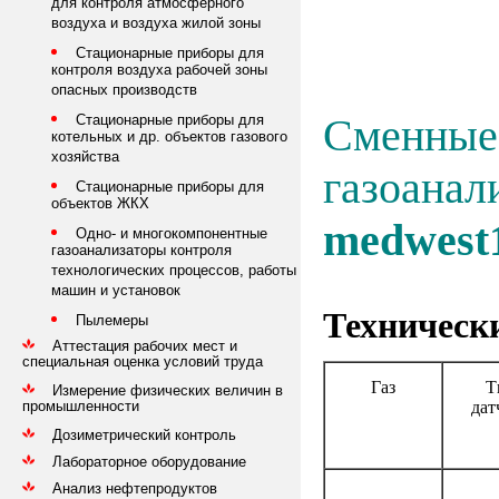
для контроля атмосферного
воздуха и воздуха жилой зоны
Стационарные приборы для
контроля воздуха рабочей зоны
опасных производств
Сменные 
Стационарные приборы для
котельных и др. объектов газового
хозяйства
газоанал
Стационарные приборы для
объектов ЖКХ
medwest
Одно- и многокомпонентные
газоанализаторы контроля
технологических процессов, работы
машин и установок
Техническ
Пылемеры
Аттестация рабочих мест и
специальная оценка условий труда
Газ
Т
Измерение физических величин в
дат
промышленности
Дозиметрический контроль
Лабораторное оборудование
Анализ нефтепродуктов