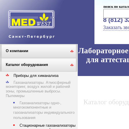
поиск по катал
8 (812) 
Заказать зв
Лабораторное 
О компании
для аттеста
Каталог оборудования
Приборы для химанализа
Газоанализаторы. Атмосферный
мониторинг, воздух жилой и рабочей
зоны, промышленные выбросы.
Пылемеры
Каталог обору
Газоанализаторы одно-,
многокомпонентные и
газоанализаторы индивидуального
пользования
Стационарные газоанализаторы