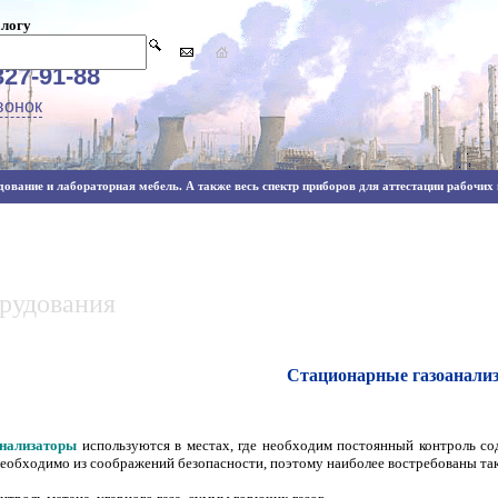
алогу
327-91-88
вонок
ование и лабораторная мебель. А также весь спектр приборов для аттестации рабочих м
орудования
Стационарные газоанали
анализаторы
используются в местах, где необходим постоянный контроль со
еобходимо из соображений безопасности, поэтому наиболее востребованы таки