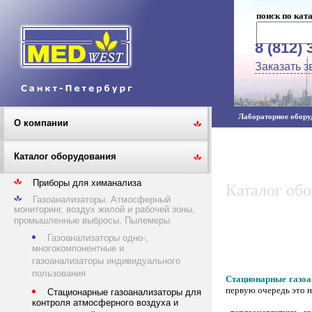
поиск по кат
8 (812) 
Заказать з
Лабораторное оборуд
О компании
Каталог оборудования
Приборы для химанализа
Каталог об
Газоанализаторы. Атмосферный
мониторинг, воздух жилой и рабочей зоны,
промышленные выбросы. Пылемеры
Газоанализаторы одно-,
многокомпонентные и
газоанализаторы индивидуального
пользования
Стационарные газо
первую очередь это н
Стационарные газоанализаторы для
контроля атмосферного воздуха и