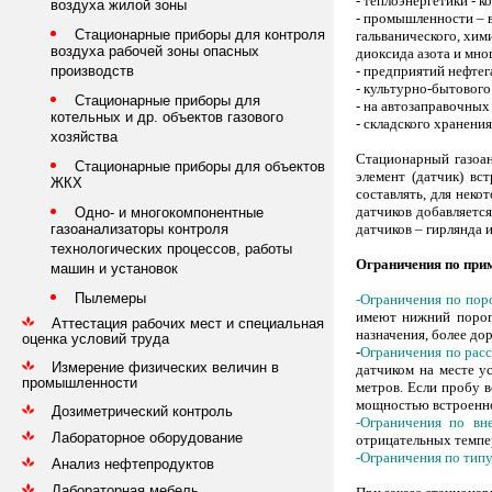
- теплоэнергетики - к
воздуха жилой зоны
- промышленности – в
Стационарные приборы для контроля
гальванического, хим
воздуха рабочей зоны опасных
диоксида азота и мно
- предприятий нефтег
производств
- культурно-бытового
Стационарные приборы для
- на автозаправочных
котельных и др. объектов газового
- складского хранения
хозяйства
Стационарный газоан
Стационарные приборы для объектов
элемент (датчик) вс
ЖКХ
составлять, для нек
датчиков добавляется
Одно- и многокомпонентные
датчиков – гирлянда 
газоанализаторы контроля
технологических процессов, работы
Ограничения по при
машин и установок
Пылемеры
-
Ограничения по поро
имеют нижний порог 
Аттестация рабочих мест и специальная
назначения, более до
оценка условий труда
-
Ограничения по расс
Измерение физических величин в
датчиком на месте у
промышленности
метров. Если пробу в
мощностью встроенног
Дозиметрический контроль
-Ограничения по вн
Лабораторное оборудование
отрицательных темпер
-Ограничения по тип
Анализ нефтепродуктов
Лабораторная мебель