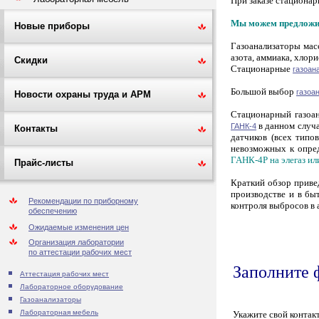
При заказе стационар
Мы можем предложит
Новые приборы
Газоанализаторы мас
азота, аммиака, хлор
Скидки
Стационарные
газоа
Большой выбор
газоа
Новости охраны труда и АРМ
Стационарный газоан
в данном случа
ГАНК-4
Контакты
датчиков (всех типо
невозможных к опре
ГАНК-4Р на элегаз ил
Прайс-листы
Краткий обзор приве
производстве и в бы
Рекомендации по приборному
контроля выбросов в 
обеспечению
Ожидаемые изменения цен
Организация лаборатории
по аттестации рабочих мест
Заполните 
Аттестация рабочих мест
Лабораторное оборудование
Газоанализаторы
Лабораторная мебель
Укажите свой контак