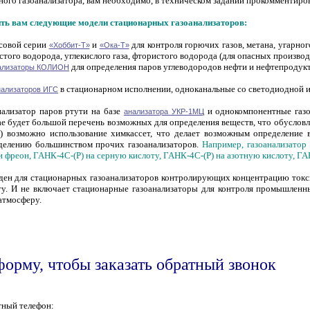
ного газоанализатора, вам необходимо, в техническом задании прокомментир
ь вам следующие модели стационарных газоанализаторов:
совой серии
и
для контроля горючих газов, метана, угарног
«Хоббит-Т»
«Ока-Т»
истого водорода, углекислого газа, фтористого водорода (для опасных производ
для определения паров углеводородов нефти и нефтепродукт
нализаторы КОЛИОН
в стационарном исполнении, одноканальные со светодиодной и
нализаторов ИГС
ализатор паров ртути на базе
и однокомпонентные газ
анализатора УКР-1МЦ
е будет большой перечень возможных для определения веществ, что обуслов
в) возможно использование химкассет, что делает возможным определение
делению большинством прочих газоанализаторов.
Например, газоанализатор
и фреон, ГАНК-4С-(Р) на серную кислоту, ГАНК-4С-(Р) на азотную кислоту, ГА
ден для стационарных газоанализаторов контролирующих концентрацию токси
ту. И не включает стационарные газоанализаторы для контроля промышленн
атмосферу.
форму, чтобы заказать обратный звонок
тный телефон: