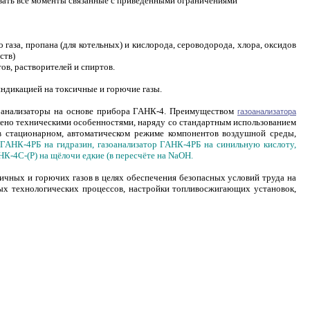
овать все моменты связанные с приведенными ограничениями
о газа, пропана (для котельных) и кислорода, сероводорода, хлора, оксидов
ств)
ов, растворителей и спиртов.
ндикацией на токсичные и горючие газы.
оанализаторы на основе прибора ГАНК-4. Преимуществом
газоанализатора
лено техническими особенностями, наряду со стандартным использованием
 в стационарном, автоматическом режиме компонентов воздушной среды,
 ГАНК-4РБ на гидразин, газоанализатор ГАНК-4РБ на синильную кислоту,
НК-4С-(Р) на щёлочи едкие (в пересчёте на NaOH.
чных и горючих газов в целях обеспечения безопасных условий труда на
ых технологических процессов, настройки топливосжигающих установок,