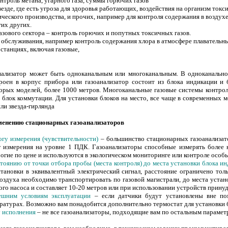
онтроль метана, угарного газа, суммы горючих газов
езде, где есть угроза для здоровья работающих, воздействия на организм токс
ического производства, и прочих, например для контроля содержания в воздух
гих других.
азового сектора – контроль горючих и попутных токсичных газов.
 обслуживания, например контроль содержания хлора в атмосфере плавательны
 станциях, включая газовые,
ализатор может быть одноканальным или многоканальным. В одноканальном
троен в корпус прибора или газоанализатор состоит из блока индикации и
оторых моделей, более 1000 метров. Многоканальные газовые системы контрол
 блок коммутации. Для установки блоков на место, все чаще в современных м
или звезда-гирлянда
менению стационарных газоанализаторов
гу измерения (чувствительности)
– большинство стационарных газоанализато
измерения на уровне 1 ПДК. Газоанализаторы способные измерять более н
рогие по цене и используются в экологическом мониторинге или контроле осо
тоянию от точки отбора пробы (места контроля) до места установки блока и
становки в эквивалентный электрический сигнал, расстояние ограничено тол
оздуха необходимо транспортировать по газовой магистрали, до места устано
о насоса и составляет 10-20 метров или при использовании устройств прину
ешним условиям эксплуатации
– если датчики будут установлены вне по
атурах. Возможно вам понадобится дополнительно термостат для установки бл
у исполнения
– не все газоанализаторы, подходящие вам по остальным парамет