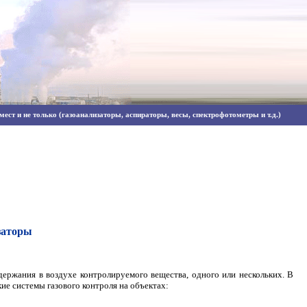
ест и не только (газоанализаторы, аспираторы, весы, спектрофотометры и т.д.)
заторы
держания в воздухе контролируемого вещества, одного или нескольких. В
е системы газового контроля на объектах: