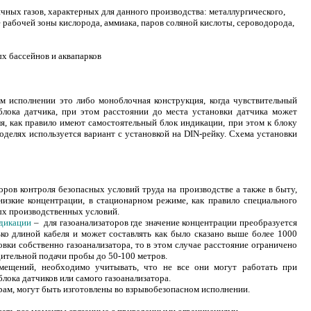
ичных газов, характерных для данного производства: металлургического,
е рабочей зоны кислорода, аммиака, паров соляной кислоты, сероводорода,
х бассейнов и аквапарков
 исполнении это либо моноблочная конструкция, когда чувствительный
 блока датчика, при этом расстоянии до места установки датчика может
я, как правило имеют самостоятельный блок индикации, при этом к блоку
оделях используется вариант с установкой на DIN-рейку. Схема установки
ров контроля безопасных условий труда на производстве а также в быту,
изкие концентрации, в стационарном режиме, как правило специального
бых производственных условий.
ндикации
– для газоанализаторов где значение концентрации преобразуется
ько длиной кабеля и может составлять как было сказано выше более 1000
вки собственно газоанализатора, то в этом случае расстояние ограничено
дительной подачи пробы до 50-100 метров.
мещений, необходимо учитывать, что не все они могут работать при
ока датчиков или самого газоанализатора.
рам, могут быть изготовлены во взрывобезопасном исполнении.