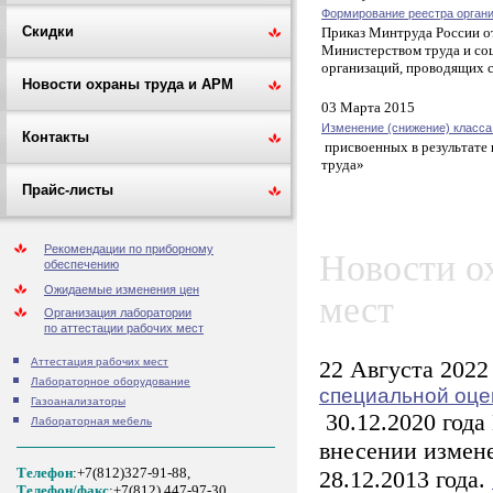
Формирование реестра органи
Скидки
Приказ Минтруда России о
Министерством труда и со
организаций, проводящих 
Новости охраны труда и АРМ
03 Марта 2015
Изменение (снижение) класса
Контакты
присвоенных в результате 
труда»
Прайс-листы
Рекомендации по приборному
Новости о
обеспечению
Ожидаемые изменения цен
мест
Организация лаборатории
по аттестации рабочих мест
22 Августа 2022
Аттестация рабочих мест
Лабораторное оборудование
специальной оце
Газоанализаторы
30.12.2020 года
Лабораторная мебель
внесении измене
Телефон
:+7(812)327-91-88,
28.12.2013 года.
Tелефон/факс
:+7(812) 447-97-30