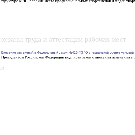
в структуре МЧС, рабочие места профессиональных спортсменов и людей твор
охраны труда и аттестации рабочих мест
2
Внесение изменений в Федеральный закон №426-ФЗ "О специальной оценке условий 
 Президентом Российской Федерации подписан закон о внесении изменений в р
 »