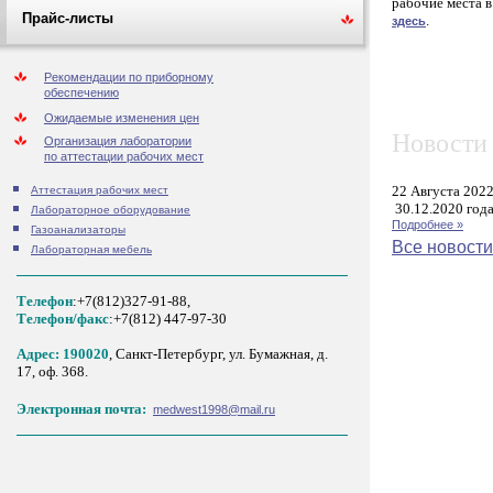
рабочие места 
Прайс-листы
.
здесь
Рекомендации по приборному
обеспечению
Ожидаемые изменения цен
Новости 
Организация лаборатории
по аттестации рабочих мест
22 Августа 202
Аттестация рабочих мест
30.12.2020 года
Лабораторное оборудование
Подробнее »
Газоанализаторы
Все новости
Лабораторная мебель
Телефон
:+7(812)327-91-88,
Tелефон/факс
:+7(812) 447-97-30
Адрес: 190020
, Санкт-Петербург, ул. Бумажная, д.
17, оф. 368.
Электронная почта:
medwest1998@mail.ru