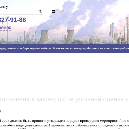
алогу
327-91-88
вонок
рудование и лабораторная мебель. А также весь спектр приборов для аттестации рабочи
полнения к закону о специальной оценке у
3
й срок должен быть принят и утвержден порядок проведения мероприятий по с
 особые виды деятельности. Перечень таких рабочих мест определен и включ