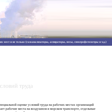
х мест и не только (газоанализаторы, аспираторы, весы, спектрофотометры и т.д.)
словий труда
пециальной оценке условий труда на рабочих местах организаций
ает рабочие места на воздушном и морском транспорте, отдельные