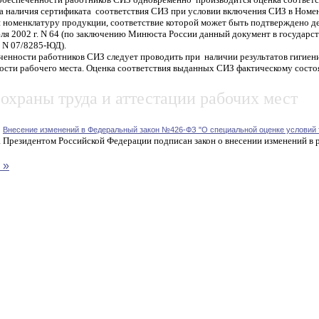
а наличия сертификата
соответствия СИЗ при условии включения СИЗ в Номен
и номенклатуру продукции, соответствие которой может быть подтверждено д
юля 2002 г. N 64 (по заключению Минюста России данный документ в государс
. N 07/8285-ЮД).
енности работников СИЗ следует проводить при
наличии результатов гигиен
ости рабочего места. Оценка соответствия выданных СИЗ фактическому сост
охраны труда и аттестации рабочих мест
2
Внесение изменений в Федеральный закон №426-ФЗ "О специальной оценке условий 
 Президентом Российской Федерации подписан закон о внесении изменений в р
 »