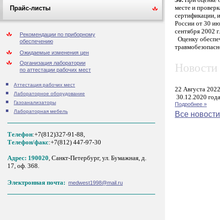
месте и проверк
Прайс-листы
сертификации, 
России от 30 и
сентября 2002 г
Рекомендации по приборному
Оценку обеспеч
обеспечению
травмобезопасн
Ожидаемые изменения цен
Организация лаборатории
Новости 
по аттестации рабочих мест
Аттестация рабочих мест
22 Августа 202
Лабораторное оборудование
30.12.2020 года
Газоанализаторы
Подробнее »
Лабораторная мебель
Все новости
Телефон
:+7(812)327-91-88,
Tелефон/факс
:+7(812) 447-97-30
Адрес: 190020
, Санкт-Петербург, ул. Бумажная, д.
17, оф. 368.
Электронная почта:
medwest1998@mail.ru