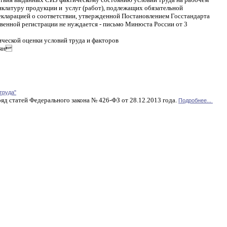
клатуру продукции и услуг (работ), подлежащих обязательной
екларацией о соответствии, утвержденной Постановлением Госстандарта
твенной регистрации не нуждается - письмо Минюста России от 3
ической оценки условий труда и факторов
оян
труда"
яд статей Федерального закона № 426-ФЗ от 28.12.2013 года.
Подробнее...