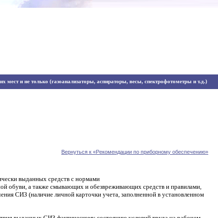
х мест и не только (газоанализаторы, аспираторы, весы, спектрофотометры и т.д.)
Вернуться к «Рекомендации по приборному обеспечению»
ически выданных средств с нормами
ой обуви, а также смывающих и обезвреживающих средств и правилами,
ения СИЗ (наличие личной карточки учета, заполненной в установленном
ствия выданных СИЗ фактическому состоянию условий
труда на рабочем