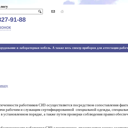
алогу
327-91-88
вонок
рудование и лабораторная мебель. А также весь спектр приборов для аттестации рабочи
иказу
печенности работников СИЗ осуществляется
посредством
сопоставления факт
ачи рабочим и служащим сертифицированной специальной одежды, специальн
в установленном порядке, а также путем проверки соблюдения правил обеспеч
 обеспеченности работников СИЗ одновременно
производится оценка соответ