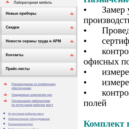
Лабораторная мебель
•
Замер 
Новые приборы
производс
Скидки
•
Прове
•
серти
Новости охраны труда и АРМ
•
контро
Контакты
офисных по
Прайс-листы
•
измере
•
измере
Рекомендации по приборному
обеспечению
•
контро
Ожидаемые изменения цен
полей
Организация лаборатории
по аттестации рабочих мест
Аттестация рабочих мест
Лабораторное оборудование
Комплект 
Газоанализаторы