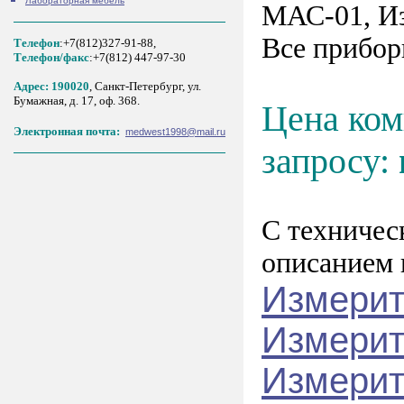
Лабораторная мебель
МАС-01, И
Все прибор
Телефон
:+7(812)327-91-88,
Tелефон/факс
:+7(812) 447-97-30
Адрес: 190020
, Санкт-Петербург, ул.
Бумажная, д. 17, оф. 368.
Цена ко
Электронная почта:
medwest1998@mail.ru
запросу:
С техничес
описанием 
Измерит
Измерит
Измерит