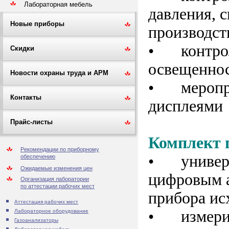
Лабораторная мебель
давления, 
Новые приборы
производс
•
контро
Скидки
освещеннос
Новости охраны труда и АРМ
•
меропр
Контакты
дисплеями
Прайс-листы
Комплект 
Рекомендации по приборному
•
универ
обеспечению
Ожидаемые изменения цен
цифровым 
Организация лаборатории
по аттестации рабочих мест
прибора ис
Аттестация рабочих мест
•
измер
Лабораторное оборудование
Газоанализаторы