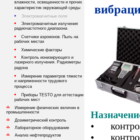
влажности, освещенности и прочих
вибрац
характеристик окружающей среды
Электромагнитные поля
Электромагнитные излучения
радиочастотного диапазона
Счетчики аэроионов. Пыль на
рабочих местах
Химические факторы
Контроль ионизирующего и
лазерного излучения. Радиометры
радона
Измерение параметров тяжести
и напряженности трудового
процесса
Приборы TESTO для аттестации
рабочих мест
Измерение физических величин в
Назначени
промышленности
Дозиметрический контроль
•
контро
Лабораторное оборудование
•
контро
Анализ нефтепродуктов