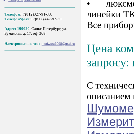
•
люксме
Лабораторная мебель
линейки Т
Телефон
:+7(812)327-91-88,
Tелефон/факс
:+7(812) 447-97-30
Все прибор
Адрес: 190020
, Санкт-Петербург, ул.
Бумажная, д. 17, оф. 368.
Электронная почта:
Цена ко
medwest1998@mail.ru
запросу:
С техничес
описанием 
Шумомер
Измерит