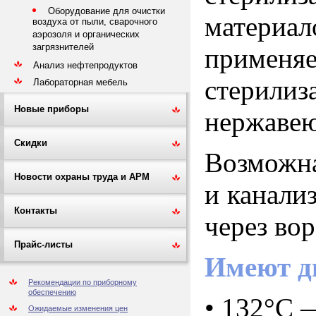
Оборудование для очистки
матери
воздуха от пыли, сварочного
аэрозоля и органических
загрязнителей
применя
Анализ нефтепродуктов
стерили
Лабораторная мебель
Новые приборы
нержавею
Скидки
Возможна
Новости охраны труда и АРМ
и канали
Контакты
через во
Прайс-листы
Имеют д
Рекомендации по приборному
обеспечению
• 132°C
—
Ожидаемые изменения цен