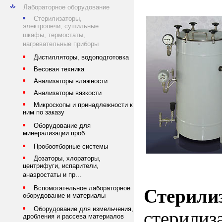
Лабораторное оборудование
Стерилизаторы,
электропечи, сушильные
шкафы, термостаты,
нагревательные приборы
Дистилляторы, водоподготовка
Весовая техника
Анализаторы влажности
Анализаторы вязкости
Микроскопы и принадлежности к
ним по заказу
Оборудование для
минерализации проб
Пробоотборные системы
Дозаторы, хлораторы,
центрифуги, испарители,
анаэростаты и пр...
Вспомогательное лабораторное
Стерили
оборудование и материалы
Оборудование для измельчения,
стерилиз
дробления и рассева материалов