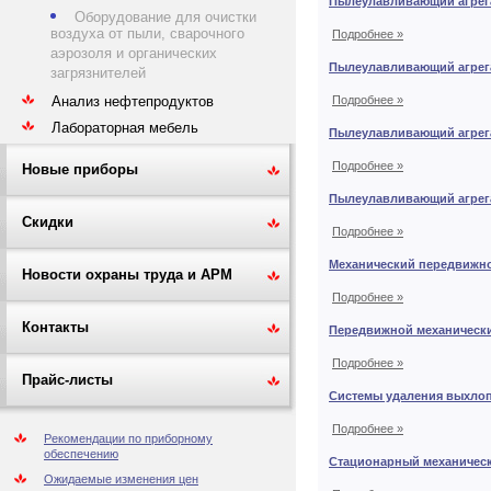
Пылеулавливающий агрега
Оборудование для очистки
воздуха от пыли, сварочного
Подробнее »
аэрозоля и органических
Пылеулавливающий агрега
загрязнителей
Анализ нефтепродуктов
Подробнее »
Лабораторная мебель
Пылеулавливающий агрега
Подробнее »
Новые приборы
Пылеулавливающий агрега
Скидки
Подробнее »
Механический передвижно
Новости охраны труда и АРМ
Подробнее »
Контакты
Передвижной механически
Подробнее »
Прайс-листы
Системы удаления выхлоп
Подробнее »
Рекомендации по приборному
обеспечению
Стационарный механическ
Ожидаемые изменения цен