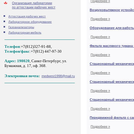
Подробнее »
Организация лаборатории
по аттестации рабочих мест
Воздуховытяжное устройс
Аттестация рабочих мест
Подробнее »
Лабораторное оборудование
Газоанализаторы
Оборудование для работы 
Лабораторная мебель
Подробнее »
Фильтр масляного тумана
Телефон
:+7(812)327-91-88,
Tелефон/факс
:+7(812) 447-97-30
Подробнее »
Адрес: 190020
, Санкт-Петербург, ул.
Стационарный механическ
Бумажная, д. 17, оф. 368.
Подробнее »
Электронная почта:
medwest1998@mail.ru
Стационарный механическ
Подробнее »
Стационарный механическ
Подробнее »
Передвижной фильтр с с
Подробнее »