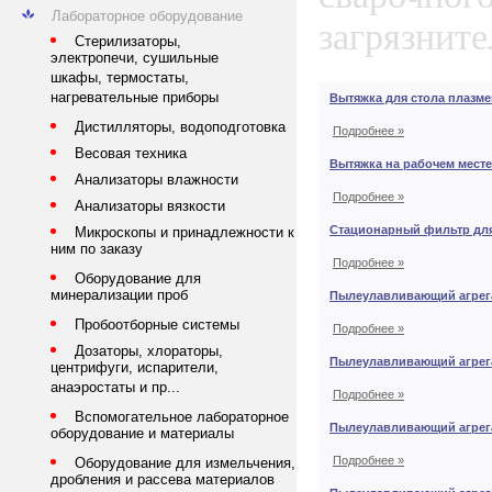
Лабораторное оборудование
загрязните
Стерилизаторы,
электропечи, сушильные
шкафы, термостаты,
нагревательные приборы
Вытяжка для стола плазме
Дистилляторы, водоподготовка
Подробнее »
Весовая техника
Вытяжка на рабочем месте
Анализаторы влажности
Подробнее »
Анализаторы вязкости
Стационарный фильтр для
Микроскопы и принадлежности к
ним по заказу
Подробнее »
Оборудование для
минерализации проб
Пылеулавливающий агрега
Пробоотборные системы
Подробнее »
Дозаторы, хлораторы,
Пылеулавливающий агрега
центрифуги, испарители,
анаэростаты и пр...
Подробнее »
Вспомогательное лабораторное
Пылеулавливающий агрега
оборудование и материалы
Подробнее »
Оборудование для измельчения,
дробления и рассева материалов