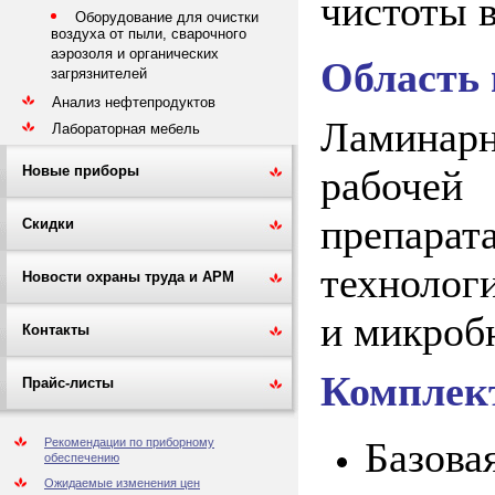
чистоты 
Оборудование для очистки
воздуха от пыли, сварочного
аэрозоля и органических
Область
загрязнителей
Анализ нефтепродуктов
Ламинар
Лабораторная мебель
рабочей
Новые приборы
препар
Скидки
технолог
Новости охраны труда и АРМ
и микроб
Контакты
Комплек
Прайс-листы
Базова
Рекомендации по приборному
обеспечению
Ожидаемые изменения цен