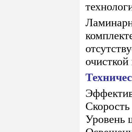
технолог
Ламинар
комплек
отсутст
очисткой 
Техничес
Эффектив
Скорость 
Уровень 
Освещенн