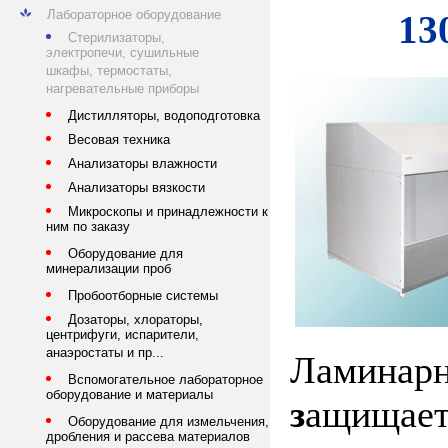
Лабораторное оборудование
13
Стерилизаторы,
электропечи, сушильные
шкафы, термостаты,
нагревательные приборы
Дистилляторы, водоподготовка
Весовая техника
Анализаторы влажности
Анализаторы вязкости
Микроскопы и принадлежности к
ним по заказу
Оборудование для
минерализации проб
Пробоотборные системы
Дозаторы, хлораторы,
центрифуги, испарители,
анаэростаты и пр...
Ламинар
Вспомогательное лабораторное
оборудование и материалы
з
ащищает
Оборудование для измельчения,
дробления и рассева материалов