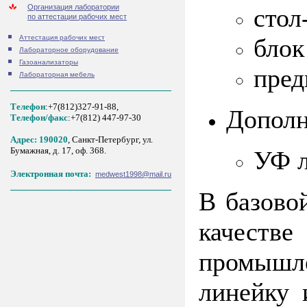
Организация лаборатории
стол
по аттестации рабочих мест
блок
Аттестация рабочих мест
Лабораторное оборудование
Газоанализаторы
пред
Лабораторная мебель
Телефон
:+7(812)327-91-88,
Дополн
Tелефон/факс
:+7(812) 447-97-30
Адрес: 190020
, Санкт-Петербург, ул.
Бумажная, д. 17, оф. 368.
УФ л
Электронная почта:
medwest1998@mail.ru
В базово
качестве
промышле
линейку 