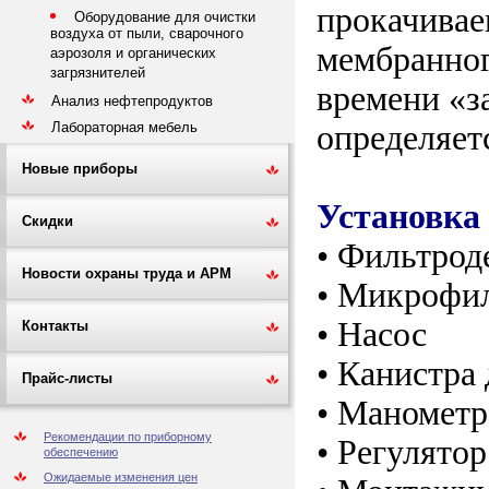
прокачивае
Оборудование для очистки
воздуха от пыли, сварочного
мембранног
аэрозоля и органических
загрязнителей
времени «з
Анализ нефтепродуктов
Лабораторная мебель
определяет
Новые приборы
Установка 
Скидки
• Фильтрод
Новости охраны труда и АРМ
• Микрофил
• Насос
Контакты
• Канистра 
Прайс-листы
• Маномет
Рекомендации по приборному
• Регулято
обеспечению
Ожидаемые изменения цен