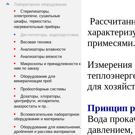
Лабораторное оборудование
Стерилизаторы,
электропечи, сушильные
Рассчитанн
шкафы, термостаты,
нагревательные приборы
характериз
Дистилляторы, водоподготовка
примесями
Весовая техника
Анализаторы влажности
Анализаторы вязкости
Измерения 
Микроскопы и принадлежности к
ним по заказу
теплоэнерг
Оборудование для
минерализации проб
для хозяйс
Пробоотборные системы
Дозаторы, хлораторы,
центрифуги, испарители,
Принцип р
анаэростаты и пр...
Вспомогательное лабораторное
Вода прока
оборудование и материалы
давлением,
Оборудование для измельчения,
дробления и рассева материалов