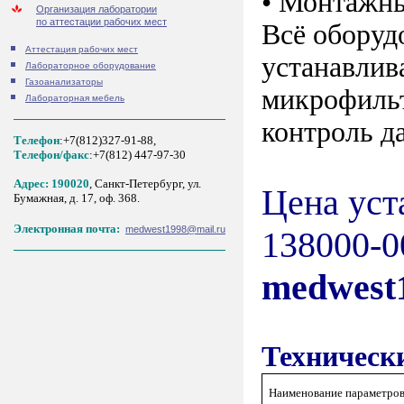
• Монтажн
Организация лаборатории
по аттестации рабочих мест
Всё оборуд
Аттестация рабочих мест
устанавлива
Лабораторное оборудование
Газоанализаторы
микрофильт
Лабораторная мебель
контроль д
Телефон
:+7(812)327-91-88,
Tелефон/факс
:+7(812) 447-97-30
Адрес: 190020
, Санкт-Петербург, ул.
Цена уст
Бумажная, д. 17, оф. 368.
Электронная почта:
medwest1998@mail.ru
138000-0
medwest
Техническ
Наименование параметро