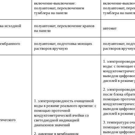
включение-выключение:
включение-выклю
полуавтомат, переключением
полуавтомат, пер
тумблера на панели
тумблера на панел
ка исходной
полуавтомат, переключение кранов
автомат
на панели
мембранного
полуавтомат, подготовка моющих
полуавтомат, под
растворов вручную
растворов вручну
1. электропровод
воды: с помощью 
кондуктометричес
выводом цифровог
дисплей в режиме 
2. электропроводн
после блока обрат
помощью проточ
1. электропроводность очищенной
кондуктометричес
воды в режиме реального времени: с
выводом цифровог
помощью проточной
дисплей в режиме 
кондуктометрической ячейки со
гического
светодиодной индикацией
3. температура оч
диапазонов значений
помощью температ
выводом цифровог
2. давление в мембранном