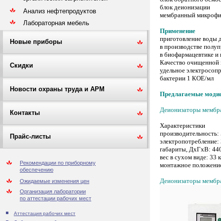
блок деионизации
Анализ нефтепродуктов
мембранный микрофи
Лабораторная мебель
Применение
приготовление воды д
Новые приборы
в производстве полу
в биофармацевтике и
Качество очищенной
Скидки
удельное электросоп
бактерии 1 КОЕ/мл
Новости охраны труда и АРМ
Предлагаемые моди
Деионизаторы мемб
Контакты
Характеристики
производительность: 
Прайс-листы
электропотребление: 
габариты, ДхГхВ: 44
вес в сухом виде: 33 
Рекомендации по приборному
монтажное положение
обеспечению
Деионизаторы мемб
Ожидаемые изменения цен
Организация лаборатории
по аттестации рабочих мест
Аттестация рабочих мест