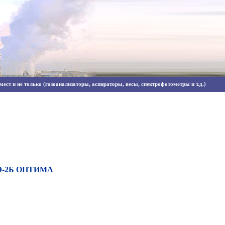
ест и не только (газоанализаторы, аспираторы, весы, спектрофотометры и т.д.)
МЭ-2Б ОПТИМА