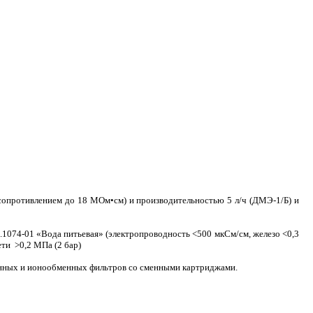
сопротивлением до 18 МОм•см) и производительностью 5 л/ч (ДМЭ-1/Б) и
1074-01 «Вода питьевая» (электропроводность <500 мкСм/см, железо <0,3
ети >0,2 МПа (2 бар)
анных и ионообменных фильтров со сменными картриджами.