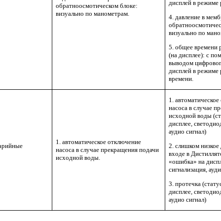
дисплей в режиме 
обратноосмотическом блоке:
визуально по манометрам.
4. давление в мем
обратноосмотичес
визуально по ман
5. общее времени 
(на дисплее): с п
выводом цифровог
дисплей в режиме 
времени.
1. автоматическое
насоса в случае п
исходной воды (с
дисплее, светодио
аудио сигнал)
1. автоматическое отключение
арийные
2. слишком низкое
насоса в случае прекращения подачи
входе в Дистиллят
исходной воды.
«ошибка» на диспл
сигнализация, ауди
3. протечка (стат
дисплее, светодио
аудио сигнал)