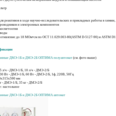
льтр
ля реактивов в ходе научно-исследовательских и прикладных работы в химии,
проводников и электронных компонентов
 косметоогии
 воды
ротивление до 18 МОм•см по ОСТ 11.029.003-80(ASTM D-5127-90) и ASTM D1
фикации
ранные ДМЭ-1Б и ДМЭ-2Б ОПТИМА полуавтомат
(см. фото выше)
5 л/ч - ДМЭ-1/Б, 10 л/ч - ДМЭ-2/Б
30 Вт - ДМЭ-1/Б, 60 Вт - ДМЭ-2/Б, 1ф, 220В, 50Гц
0х315х590 мм
кг - ДМЭ-1/Б, 35 кг - ДМЭ-2/Б
: настольное
ранные ДМЭ-1Б и ДМЭ-2Б ОПТИМА автомат