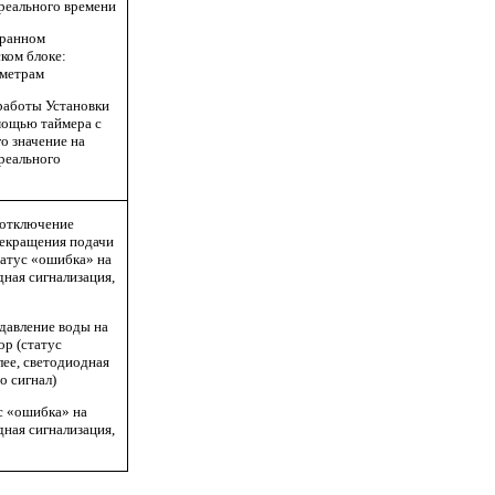
реального времени
бранном
ком блоке:
ометрам
работы Установки
омощью таймера с
о значение на
реального
 отключение
рекращения подачи
татус «ошибка» на
дная сигнализация,
 давление воды на
ор (статус
ее, светодиодная
о сигнал)
ус «ошибка» на
дная сигнализация,