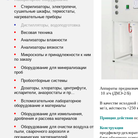
Стерилизаторы, электропечи,
сушильные шкафы, термостаты,
нагревательные приборы
Дистилляторы, водоподготовка
Весовая техника
Анализаторы влажности
Анализаторы вязкости
Микроскопы и принадлежности к ним
по заказу
Оборудование для минерализации
проб
Пробоотборные системы
Дозаторы, хлораторы, центрифуги,
Аппараты предназнач
испарители, анаэростаты и пр...
10 л/ч (ДМЭ-2/Б)
Вспомогательное лабораторное
В качестве исходной
оборудование и материалы
мг/л, жёсткость <250 
Оборудование для измельчения,
Принцип действия
ос
дробления и рассева материалов
Оборудование для очистки воздуха от
Конструкция
пыли, сварочного аэрозоля и
предфильтр-дехлорат
органических загрязнителей
блок обратного осмо