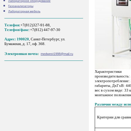
Лабораторное оборудование
Газоанализаторы
Лабораторная мебель
Телефон
:+7(812)327-91-88,
Tелефон/факс
:+7(812) 447-97-30
Адрес: 190020
, Санкт-Петербург, ул.
Бумажная, д. 17, оф. 368.
Электронная почта:
medwest1998@mail.ru
Характеристики
производительность: 
электропотребление: 
габариты, ДхГхВ: 44
вес в сухом виде: 33 
монтажное положение
Различия между исп
Критерии для сравн