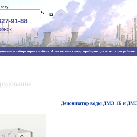
алогу
327-91-88
вонок
ование и лабораторная мебель. А также весь спектр приборов для аттестации рабочих м
орудования
Деионизатор воды ДМЭ-1Б и Д