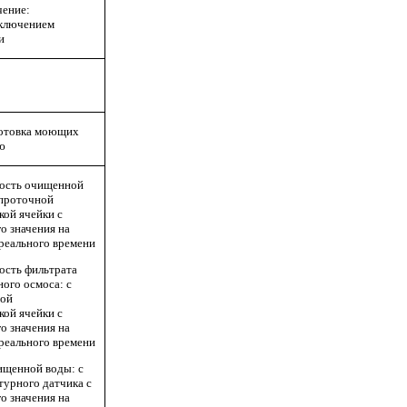
чение:
еключением
и
готовка моющих
ю
ность очищенной
проточной
кой ячейки с
о значения на
реального времени
ость фильтрата
ного осмоса: с
ной
кой ячейки с
о значения на
реального времени
ищенной воды: с
урного датчика с
о значения на