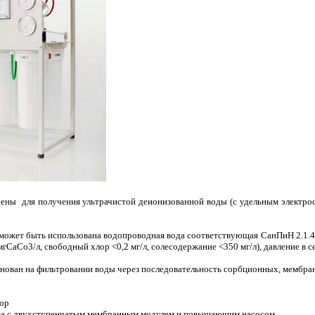
ены для получения ультрачистой деионизованной воды (с удельным электро
 может быть использована водопроводная вода соответствующая СанПиН 2.1.4.
мгCaCo3/л, свободный хлор <0,2 мг/л, солесодержание <350 мг/л), давление в с
нован на фильтровании воды через последовательность сорбционных, мембр
ор
са с двухступенчатым мембранным модулем и повышающим насосом