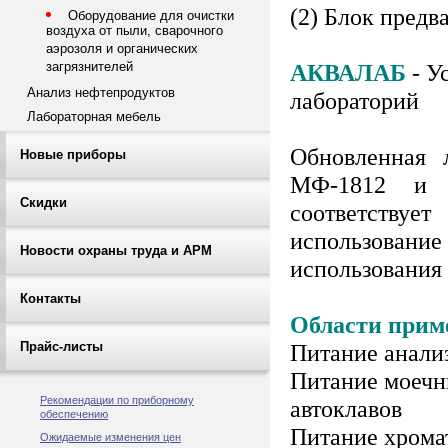
(2) Блок предв
Оборудование для очистки
воздуха от пыли, сварочного
аэрозоля и органических
АКВАЛАБ
- У
загрязнителей
Анализ нефтепродуктов
лабораторий
Лабораторная мебель
Обновленная 
Новые приборы
МФ-1812 и 
Скидки
соответств
использовани
Новости охраны труда и АРМ
использования
Контакты
Области прим
Питание анали
Прайс-листы
Питание моечны
Рекомендации по приборному
автоклавов
обеспечению
Питание хрома
Ожидаемые изменения цен