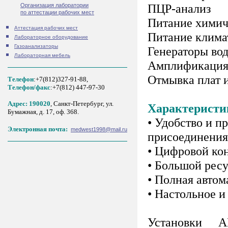
ПЦР-анализ
Организация лаборатории
по аттестации рабочих мест
Питание химич
Аттестация рабочих мест
Питание клима
Лабораторное оборудование
Газоанализаторы
Генераторы во
Лабораторная мебель
Амплификация,
Отмывка плат и
Телефон
:+7(812)327-91-88,
Tелефон/факс
:+7(812) 447-97-30
Адрес: 190020
, Санкт-Петербург, ул.
Характеристи
Бумажная, д. 17, оф. 368.
• Удобство и п
Электронная почта:
medwest1998@mail.ru
присоединения
• Цифровой кон
• Большой рес
• Полная автом
• Настольное и
Установки 