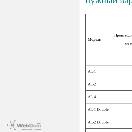
нужный ва
Производи
Модель
л/ч 
AL-1
AL-2
AL-4
AL-1 Double
AL-2 Double