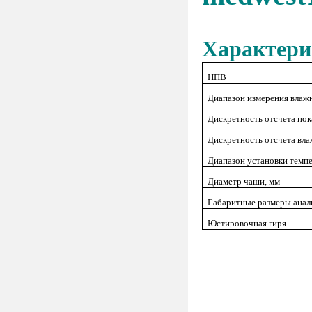
Характери
НПВ
Диапазон измерения влаж
Дискретность отсчета пок
Дискретность отсчета вл
Диапазон установки темп
Диаметр чаши, мм
Габаритные размеры анал
Юстировочная гиря