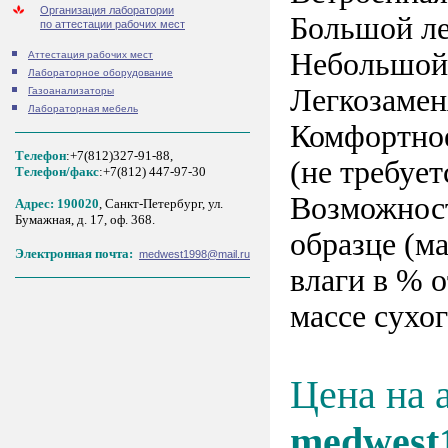
Организация лаборатории
Большой ле
по аттестации рабочих мест
Небольшой 
Аттестация рабочих мест
Лабораторное оборудование
Легкозамен
Газоанализаторы
Лабораторная мебель
Комфортное
Телефон
:+7(812)327-91-88,
(не требуе
Tелефон/факс
:+7(812) 447-97-30
Возможност
Адрес: 190020
, Санкт-Петербург, ул.
Бумажная, д. 17, оф. 368.
образце (ма
Электронная почта:
medwest1998@mail.ru
влаги в % 
массе сухог
Цена на 
medwest