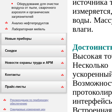
источника 
Оборудование для очистки
воздуха от пыли, сварочного
измеряется
аэрозоля и органических
загрязнителей
воды. Масс
Анализ нефтепродуктов
влаги.
Лабораторная мебель
Новые приборы
Достоинст
Скидки
Высокая то
Несколько 
Новости охраны труда и АРМ
ускоренны
Контакты
Возможност
Прайс-листы
протоколир
интерфейс
Рекомендации по приборному
обеспечению
Встроенная
Ожидаемые изменения цен