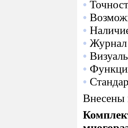
•
Точност
•
Возмож
•
Наличи
•
Журнал
•
Визуаль
•
Функция
•
Станда
Внесены 
Комплек
многора