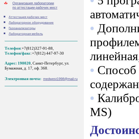
•
5 прогр
Организация лаборатории
по аттестации рабочих мест
автоматич
Аттестация рабочих мест
Лабораторное оборудование
•
Дополн
Газоанализаторы
Лабораторная мебель
профилем
Телефон
:+7(812)327-91-88,
линейная
Tелефон/факс
:+7(812) 447-97-30
Адрес: 190020
, Санкт-Петербург, ул.
•
Способ 
Бумажная, д. 17, оф. 368.
Электронная почта:
medwest1998@mail.ru
содержан
•
Калибро
MS)
Достоин