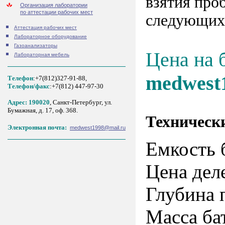
взятия про
Организация лаборатории
по аттестации рабочих мест
следующих
Аттестация рабочих мест
Лабораторное оборудование
Газоанализаторы
Цена на 
Лабораторная мебель
medwest
Телефон
:+7(812)327-91-88,
Tелефон/факс
:+7(812) 447-97-30
Адрес: 190020
, Санкт-Петербург, ул.
Бумажная, д. 17, оф. 368.
Техническ
Электронная почта:
medwest1998@mail.ru
Емкость б
Цена дел
Глубина 
Масса бат