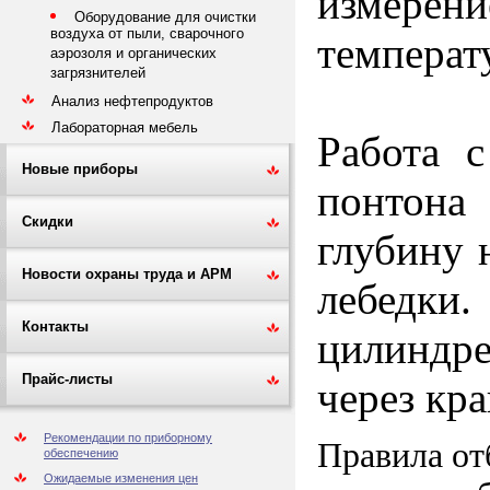
измерен
Оборудование для очистки
воздуха от пыли, сварочного
температ
аэрозоля и органических
загрязнителей
Анализ нефтепродуктов
Лабораторная мебель
Работа с
Новые приборы
понтона
Скидки
глубину 
Новости охраны труда и АРМ
лебедки
Контакты
цилиндре
Прайс-листы
через кр
Рекомендации по приборному
Правила от
обеспечению
Ожидаемые изменения цен