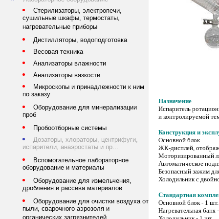
Стерилизаторы, электропечи,
сушильные шкафы, термостаты,
нагревательные приборы
Дистилляторы, водоподготовка
Весовая техника
Анализаторы влажности
Анализаторы вязкости
Микроскопы и принадлежности к ним
по заказу
Назначение
Оборудование для минерализации
Испаритель ротацион
проб
и контролируемой тем
Пробоотборные системы
Конструкция и эксп
Дозаторы, хлораторы, центрифуги,
Основной блок
испарители, анаэростаты и пр...
ЖК-дисплей, отображ
Моторизированный ли
Вспомогательное лабораторное
Автоматическое подн
оборудование и материалы
Безопасный зажим для
Холодильник с двойн
Оборудование для измельчения,
дробления и рассева материалов
Стандартная компле
Оборудование для очистки воздуха от
Основной блок - 1 шт.
пыли, сварочного аэрозоля и
Нагревательная баня -
органических загрязнителей
Холодильник - 1 шт.