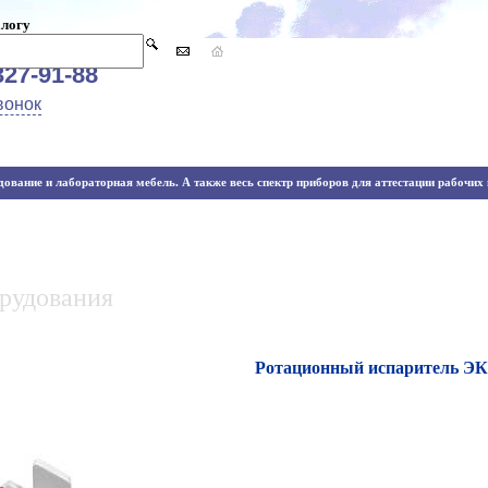
алогу
327-91-88
вонок
ование и лабораторная мебель. А также весь спектр приборов для аттестации рабочих м
орудования
Ротационный испаритель Э