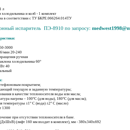
1 л
 холодильника и колб - 1 комплект
на в соответствии с ТУ БКРЕ.066264.014ТУ
онный испаритель ПЭ-8910 по запросу:
medwest1998@ma
ристики:
 50-3000
об/мин 20-240
 вращения ручная
аклона холодильника 60°
 Вт 40
нальный
я:
с тефлоновым покрытием;
жающий текущую и заданную температуры;
вания в качестве теплоносителя воды или масла;
тура нагрева – 100°С (для воды), 180°С (для масла);
 температуры ±1° С (вода) ±2° С (масло)
т 1300
чение при отсутствии теплоносителя в бане.
(ДхШхВ) (лифт 160 мм входит в комплект), мм - 380х340х692