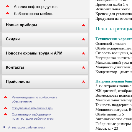
Приемная колба 1 л
Анализ нефтепродуктов
Испарительная колба 
Лабораторная мебель
Крепеж для установки
Продукция изготовле
Новые приборы
Цена на ротаци
Технические характе
Скидки
Основной элемент
Объём испарения, мл
Скорость вращения, 
Новости охраны труда и АРМ
Регулировка частоты
Максимальный угол н
Мощность двигателя,
Контакты
Конденсатор - диаго
Нагревательная бан
Прайс-листы
5-ти литровая ванна 
ЖК-дисплей, отобра
Возможность использо
Рекомендации по приборному
Максимальная темпера
обеспечению
Точность поддержания
Ожидаемые изменения цен
Мощность нагрева, В
Объём ванны, л 5
Организация лаборатории
Автоматическое отклю
по аттестации рабочих мест
Габаритные размеры 
Аттестация рабочих мест
Масса, кг - 23