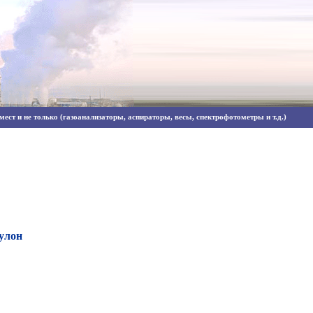
ест и не только (газоанализаторы, аспираторы, весы, спектрофотометры и т.д.)
улон