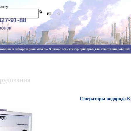
алогу
327-91-88
вонок
ование и лабораторная мебель. А также весь спектр приборов для аттестации рабочих м
орудования
Генераторы водорода К