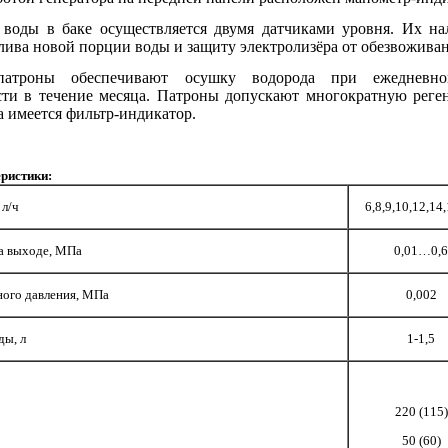
 воды в баке осуществляется двумя датчиками уровня. Их на
лива новой порции воды и защиту электролизёра от обезвоживан
патроны обеспечивают осушку водорода при ежедневной
сти в течение месяца. Патроны допускают многократную реген
а имеется фильтр-индикатор.
ристики:
 л/ч
6,8,9,10,12,14
а выходе, МПа
0,01…0,6
ого давления, МПа
0,002
ды, л
1-1,5
220 (115)
50 (60)