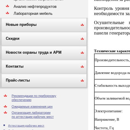
Анализ нефтепродуктов
Контроль уровня
необходимости за
Лабораторная мебель
Осушительные 
Новые приборы
производительно
панели генератор
Скидки
Технические характе
Новости охраны труда и АРМ
Производительность,
Контакты
Давление водорода н
Прайс-листы
Стабильность выходн
Рекомендации по приборному
Объем заливаемой во
обеспечению
Ожидаемые изменения цен
Электропитание:
Организация лаборатории
по аттестации рабочих мест
Напряжение, В
Аттестация рабочих мест
Частота, Гц