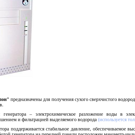
лон"
предназначены для получения сухого сверхчистого водород
в.
 генератора – электрохимическое разложение воды в элек
шением и фильтрацией выделяемого водорода
(используется то
тора поддерживается стабильное давление, обеспечиваемое вы
ботой генератора на передней панели расположен манометр-инди