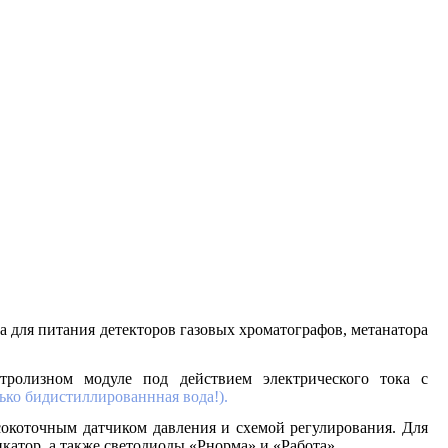
а для питания детекторов газовых хроматографов, метанатора
тролизном модуле под действием электрического тока с
лько бидистиллированнная вода!).
сокоточным датчиком давления и схемой регулирования. Для
катор, а также светодиоды «
Р
норма» и «Работа».