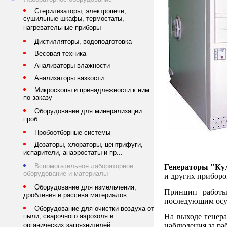
Стерилизаторы, электропечи,
сушильные шкафы, термостаты,
нагревательные приборы
Дистилляторы, водоподготовка
Весовая техника
Анализаторы влажности
Анализаторы вязкости
Микроскопы и принадлежности к ним
по заказу
Оборудование для минерализации
проб
Пробоотборные системы
Дозаторы, хлораторы, центрифуги,
испарители, анаэростаты и пр...
Вспомогательное лабораторное
Генераторы "Ку
оборудование и материалы
и других приборо
Оборудование для измельчения,
Принцип работы
дробления и рассева материалов
последующим осу
Оборудование для очистки воздуха от
На выходе генера
пыли, сварочного аэрозоля и
наблюдения за ра
органических загрязнителей