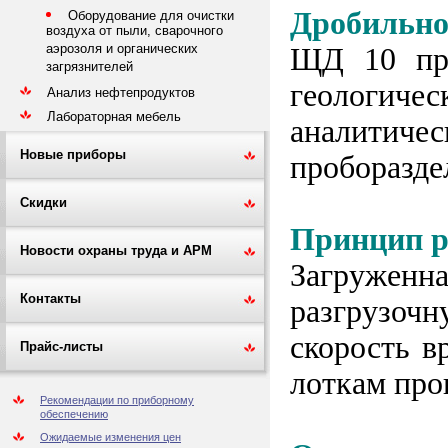
Дробильно
Оборудование для очистки
воздуха от пыли, сварочного
аэрозоля и органических
ЩД 10 пре
загрязнителей
геологиче
Анализ нефтепродуктов
Лабораторная мебель
аналитиче
Новые приборы
проборазде
Скидки
Принцип 
Новости охраны труда и АРМ
Загруженна
Контакты
разгрузочн
скорость в
Прайс-листы
лоткам про
Рекомендации по приборному
обеспечению
Ожидаемые изменения цен