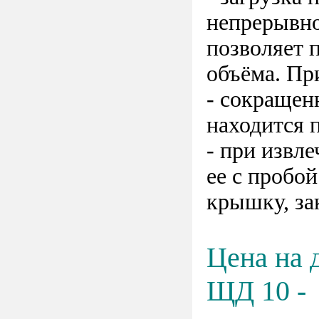
непрерывно
позволяет 
объёма. Пр
- сокращен
находится 
- при извл
ее с пробо
крышку, з
Цена на 
ЩД 10 -