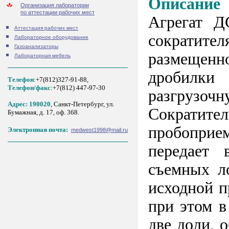
Описание
Организация лаборатории
по аттестации рабочих мест
Агрегат Д
Аттестация рабочих мест
сократите
Лабораторное оборудование
Газоанализаторы
размещенн
Лабораторная мебель
дробилки 
Телефон
:+7(812)327-91-88,
Tелефон/факс
:+7(812) 447-97-30
разгрузочн
Адрес: 190020
, Санкт-Петербург, ул.
Сократит
Бумажная, д. 17, оф. 368.
пробоприем
Электронная почта:
medwest1998@mail.ru
передает 
съемных л
исходной п
при этом в
две доли, 