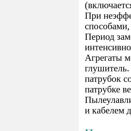
(включается
При неэффе
способами,
Период зам
интенсивно
Агрегаты 
глушитель.
патрубок с
патрубке в
Пылеулавли
и кабелем 