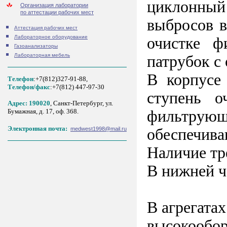
циклонный
Организация лаборатории
по аттестации рабочих мест
выбросов в
Аттестация рабочих мест
Лабораторное оборудование
очистке ф
Газоанализаторы
Лабораторная мебель
патрубок с
В корпусе
Телефон
:+7(812)327-91-88,
Tелефон/факс
:+7(812) 447-97-30
ступень о
Адрес: 190020
, Санкт-Петербург, ул.
фильтрующ
Бумажная, д. 17, оф. 368.
Электронная почта:
обеспечива
medwest1998@mail.ru
Наличие тр
В нижней ч
В агрегата
высокообор