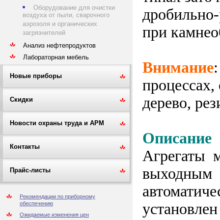
Оборудование для очистки
дробильно-
воздуха от пыли, сварочного
аэрозоля и органических
при камнео
загрязнителей
Анализ нефтепродуктов
Лабораторная мебель
Внимание
Новые приборы
процессах,
дерево, рези
Скидки
Новости охраны труда и АРМ
Описание
Контакты
Агрегаты 
выходным
Прайс-листы
автоматич
Рекомендации по приборному
установлен
обеспечению
Ожидаемые изменения цен